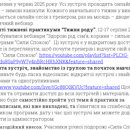
ення у червні 2025 року. Усі зустрічі проходять онлайн
– зимові канікули. Кожного навчального тижня у ви
ається онлайн-сесія з тренером, раз на місяць – двод
чний вебінар.
иті тижневі практикуми “Тижня роду”.
12-17 серпня 
дбувалися вебінари “Здорові рід, сім’я, коріння – сильна
ерами “Сили Спокою”. Ці зустрічі є у відкритому досту
 їх переглянути, щоб почути тренерів і відчути свій з
 “Сили Спокою”:
https://youtube.com/playlist?list=PLCtG-
hdu8SaP9yW7y4nBRcHRhXNK&feature=shared
та зустріч, знайомство із групою та початок навч
яньте будь ласка відеозапис відкритої зустрічі і знай
рами та одногрупниками
//www.youtube.com/live/tGc88Q0KVUc?feature=shared
Щоб
ня та отримати доступ до всіх зустрічей і матеріалів,
бно буде
самостійно пройти усі теми й практики за
аписами, які вже викладені, та
з’явитися на співбесід
иком програми, дату і час цієї зустрічі ми можете до
ти із адміністратором.
Учасники річної подорожі «Сила Сп
агодійний внесок.