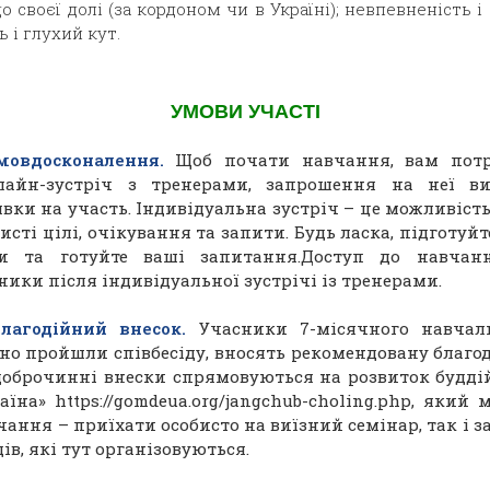
 своєї долі (за кордоном чи в Україні);
невпевненість і
ь і глухий кут.
УМОВИ УЧАСТІ
мовдосконалення.
Щоб почати навчання, вам потр
лайн-зустріч з тренерами, запрошення на неї в
явки на участь.
Індивідуальна зустріч – це можливіст
исті цілі, очікування та запити. Будь ласка, підготуйте
и та готуйте ваші запитання.
Доступ до навчан
ники після індивідуальної зустрічі із тренерами.
благодійний внесок.
Учасники 7-місячного навчал
шно пройшли співбесіду, вносять рекомендовану благод
 доброчинні внески спрямовуються на розвиток будді
їна» https://gomdeua.org/jangchub-choling.php, який
чання – приїхати особисто на виїзний семінар, так і
ів, які тут організовуються.