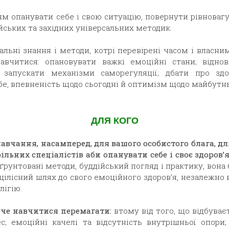
м опанувати себе і свою ситуацію, повернути рівновагу,
йських та західних універсальних методик.
льні знання і методи, котрі перевірені часом і власни
навчитися:
опановувати важкі емоційні стани;
відно
;
запускати механізми саморегуляції;
дбати про здо
бе, впевненість щодо сьогодні й оптимізм щодо майбутнь
ДЛЯ КОГО
авчання, насамперед, для вашого особистого блага, дл
ільних спеціалістів аби опанувати себе і своє здоров’
рунтовані методи, буддійський погляд і практику, вона 
цілісний шлях до свого емоційного здоров’я, незалежно ві
лігію.
хоче навчитися перемагати:
втому від того, що відбуває
ес;
емоційні качелі та відсутність внутрішньої опори