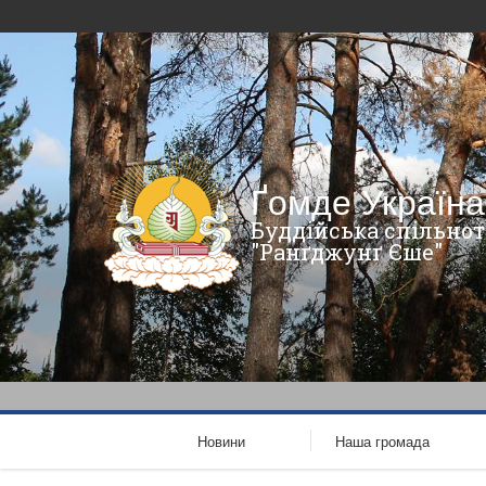
Ґомде Україна
Буддійська спільнот
"Ранґджунґ Єше"
Новини
Наша громада