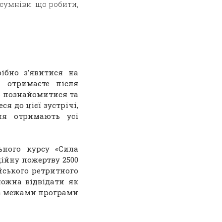
 сумніви: що робити,
ібно з’явитися на
и отримаєте після
ь познайомитися та
ся до цієї зустрічі,
ня отримають усі
ьного курсу «Сила
ійну пожертву 2500
йського ретритного
 можна відвідати як
 за межами програми