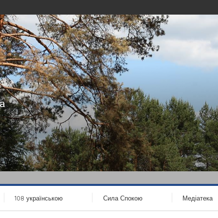
а
108 українською
Сила Спокою
Медіатека