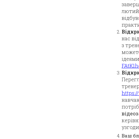
заверш
лютий 
відбув
практи
Відкр
нас ві
з трен
можете
ідеями
FAtK1
Відкри
Перегл
трене
https:
навчан
потрі
відеоз
керівн
узгоди
Ваш бл