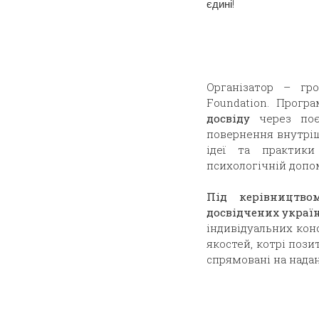
єдині!
Організатор – гр
Foundation. Прог
досвіду
через поє
повернення внутріш
ідеї та практики
психологічній допомо
Під керівництв
досвідчених
украї
індивідуальних кон
якостей, котрі поз
спрямовані на надан