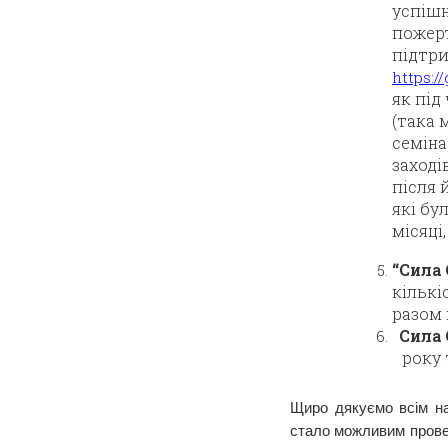
успішн
пожерт
підтри
https:/
як під
(така 
семіна
заході
після 
які бу
місяці
“Сила
кількі
разом 
Сила 
року 
Щиро дякуємо всім на
стало можливим провед