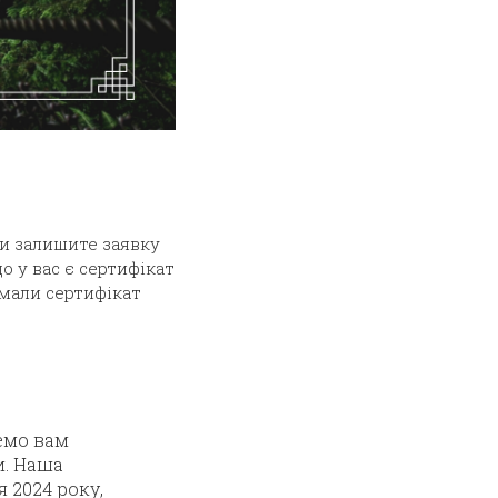
ви залишите заявку
що у вас є сертифікат
имали сертифікат
емо вам
и. Наша
 2024 року,