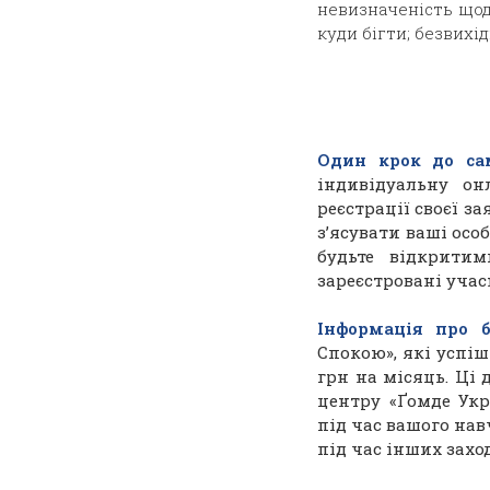
невизначеність щодо
куди бігти;
безвихід
Один крок до са
індивідуальну он
реєстрації своєї за
з’ясувати ваші особ
будьте відкритим
зареєстровані учас
Інформація про 
Спокою», які успі
грн на місяць. Ці
центру «Ґомде Укра
під час вашого нав
під час інших заход