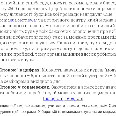
о пройшли співбесіду, вносять рекомендовану благо
ву 2500 грн на місяць. Ці доброчинні внески спрямо
мку діяльності буддійської громади Ранґджунґ Єше
та ретритного центру, який можна 
/gomdeua.org/news/
 час вашого навчання – приїхати особисто на виїзний
можливість буде у всіх бажаючих, оголошення про виї
ри ви побачите згодом), так і за межами програми пі
в, які тут організовуються. Якщо ви приєднуєтеся до 
його початку, ви отримуєте доступ і до навчальних ма
ли вже пройдені, тому організаційний внесок робиться
, що вже минули.
 Спокою” в цифрах.
Кількість навчальних курсів (модул
сть тренерів – 6; кількість онлайн сесій (зустрічей) – 
із семінарами вихідного дня.
Спокою у соцмережах.
Зануритися в атмосферу навч
та побачити перебіг подій можна у наших соцмереж
Instagram
Telegram
шим воїнам, захисникам, учителям, ламам, монахам, всім Сил
ення цієї програми. У боротьбі із демонами-окупантами мирсь