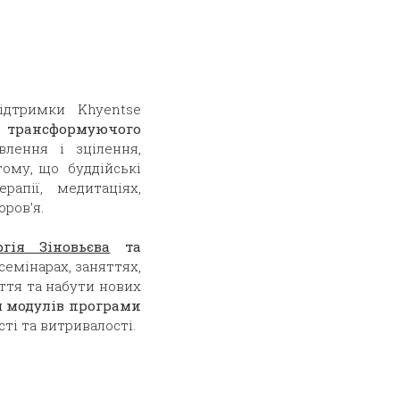
ідтримки Khyentse
о трансформуючого
влення і зцілення,
тому, що буддійські
апії, медитаціях,
оров’я.
ргія Зіновьєва
та
емінарах, заняттях,
ття та набути нових
м модулів програми
ті та витривалості.