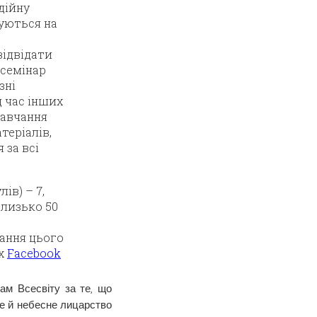
дійну
вуються на
відвідати
 семінар
зні
д час інших
навчання
теріалів,
 за всі
ів) – 7,
близько 50
ання цього
ах
Facebook
ам Всесвіту за те, що
ке й небесне лицарство