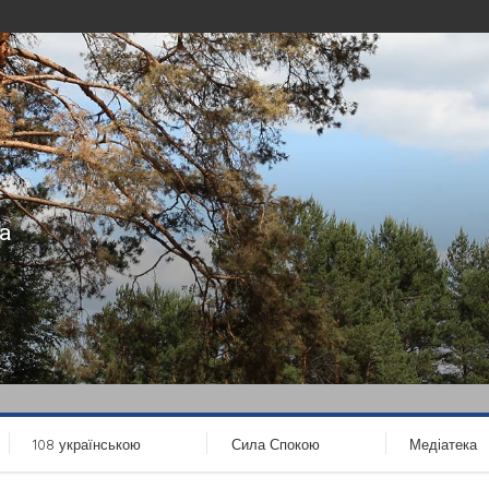
а
108 українською
Сила Спокою
Медіатека