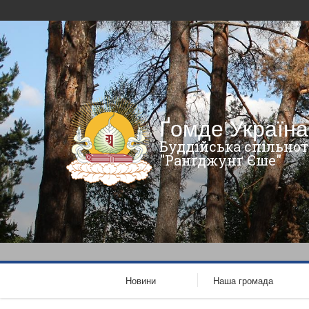
Ґомде Україна
Буддійська спільнот
"Ранґджунґ Єше"
Новини
Наша громада