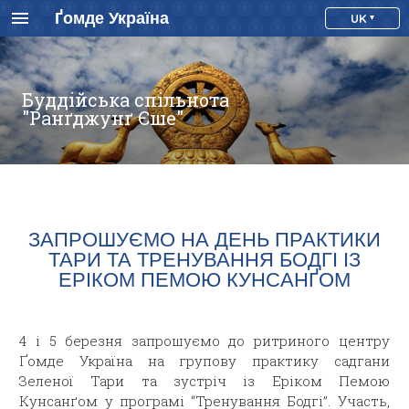
Ґомде Україна
UK
Буддійська спільнота
"Ранґджунґ Єше"
ЗАПРОШУЄМО НА ДЕНЬ ПРАКТИКИ
ТАРИ ТА ТРЕНУВАННЯ БОДГІ ІЗ
ЕРІКОМ ПЕМОЮ КУНСАНҐОМ
4 і 5 березня запрошуємо до ритриного центру
Ґомде Україна на групову практику садгани
Зеленої Тари та зустріч із Еріком Пемою
Кунсанґом у програмі “Тренування Бодгі”. Участь,