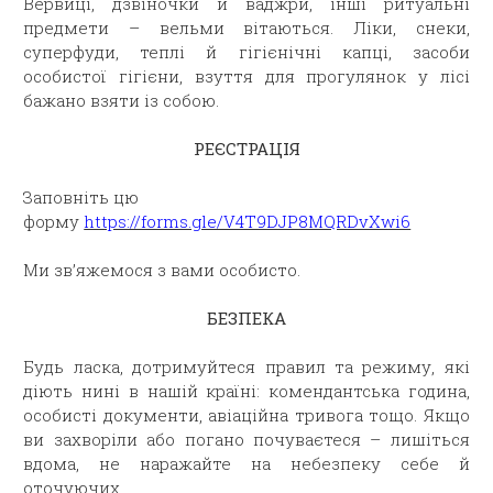
Вервиці, дзвіночки й ваджри, інші ритуальні
предмети – вельми вітаються. Ліки, снеки,
суперфуди, теплі й гігієнічні капці, засоби
особистої гігієни, взуття для прогулянок у лісі
бажано взяти із собою.
РЕЄСТРАЦІЯ
Заповніть цю
форму
https://forms.gle/V4T9DJP8MQRDvXwi6
Ми зв’яжемося з вами особисто.
БЕЗПЕКА
Будь ласка, дотримуйтеся правил та режиму, які
діють нині в нашій країні: комендантська година,
особисті документи, авіаційна тривога тощо. Якщо
ви захворіли або погано почуваєтеся – лишіться
вдома, не наражайте на небезпеку себе й
оточуючих.