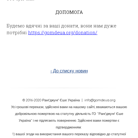
ДОПОМОГА
Будемо вдячні за ваші донати, вони нам дуже
потрібні
https://gomdeua.org/donation/
‹ До списку новин
© 2016-2020 Ранґджунґ Єше Україна
| info@gomdeua.org
Усі грошові перекази, здійснені вами на нашому сайті, вважаються вашою
добровільною пожертвою на статутну діяльність ГО “Ранґджунґ Єше
Україна” і не підлягають поверненню. Здійснені вами пожертви є
підтвердженням:
1) вашої згоди на використання вашого переказу відповідно до статутної