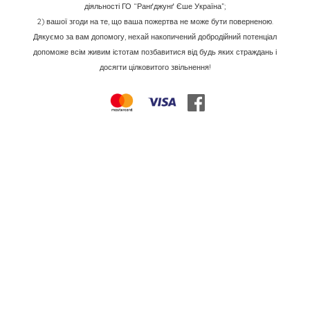
діяльності ГО “Ранґджунґ Єше Україна”;
2) вашої згоди на те, що ваша пожертва не може бути поверненою.
Дякуємо за вам допомогу, нехай накопичений добродійний потенціал
допоможе всім живим істотам позбавитися від будь яких страждань і
досягти цілковитого звільнення!