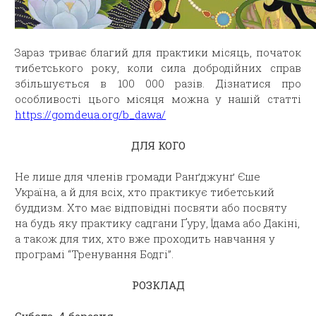
Зараз триває благий для практики місяць, початок
тибетського року, коли сила добродійних справ
збільшується в 100 000 разів. Дізнатися про
особливості цього місяця можна у нашій статті
https://gomdeua.org/b_dawa/
ДЛЯ КОГО
Не лише для членів громади Ранґджунґ Єше
Україна, а й для всіх, хто практикує тибетський
буддизм. Хто має відповідні посвяти або посвяту
на будь яку практику садгани Ґуру, Їдама або Дакіні,
а також для тих, хто вже проходить навчання у
програмі “Тренування Бодгі”.
РОЗКЛАД