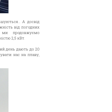
ьшуються… А досвід
ежність від погодних
 ми продовжуємо
стю 2,5 кВт.
ний день дають до 20
мувати нас на плаву,