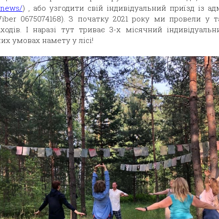
/news/
) , або узгодити свій індивідуальний приїзд із а
Viber 0675074168). З початку 2021 року ми провели у т
ходів. І наразі тут триває 3-х місячний індивідуаль
х умовах намету у лісі!