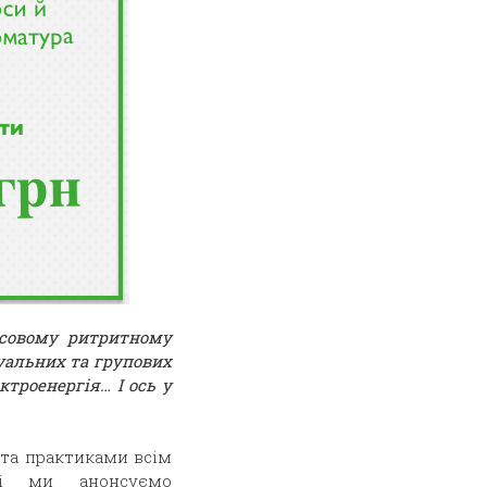
ісовому ритритному
дуальних та групових
ктроенергія… І ось у
та практиками всім
кі ми анонсуємо