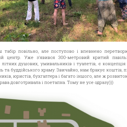
ш табір повільно, але поступово і впевнено перетвор
й центр. Уже з’явився 300-метровий критий павіль
 літних душових, умивальників і туалетів, є концепці
та буддійського храму. Звичайно, нам бракує коштів, п
ників, юристів, бухгалтера і багато іншого, але ж розвито
рава довготривала і поетапна. Тому не усе одразу)))