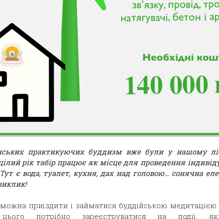
їнських практикуючих буддизм вже були у нашому л
 цілий рік табір працює як місце для проведення індиві
Тут є вода, туалет, кухня, дах над головою… сонячна еле
виклик!
можна приїздити і займатися буддійською медитацією 
цього потрібно зареєструватися на події, я