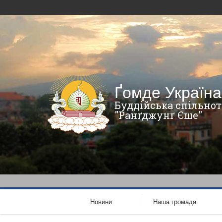
Ґомде Україна
Буддійська спільнот
"Ранґджунґ Єше"
Новини
Наша громада