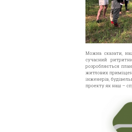
Можна сказати, на
сучасний ритритни
розробляється план
житлових приміщень 
інженерів, будівель
проекту як наш – сп