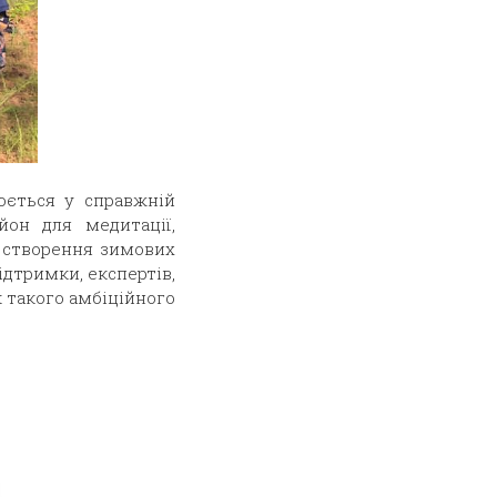
юється у справжній
йон для медитації,
я створення зимових
ідтримки, експертів,
к такого амбіційного