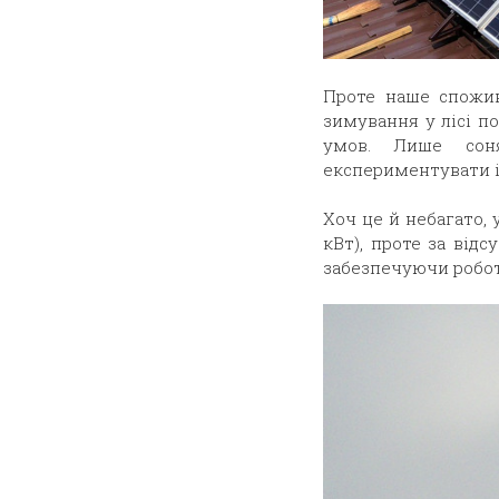
Проте наше спожив
зимування у лісі по
умов. Лише сон
експериментувати і
Хоч це й небагато, 
кВт), проте за відс
забезпечуючи робот