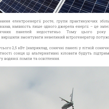
ання електроенергії росте, групи практикуючих збіл
казав, наявність лише одного джерела енергії – це зал
ячних панелей недостатньо. Тому цього року
 вирішили змонтувати невеликий вітрогенератор потужні
усього 2,5 кВт (наприклад, сонячні панелі у літній соняч
утності сонця ці альтернативні кіловати будуть підтри
у водяної помпи та освітлення.