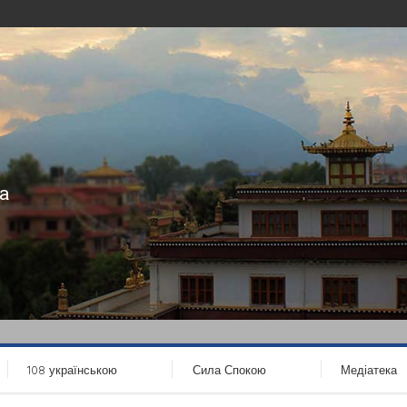
а
108 українською
Сила Спокою
Медіатека