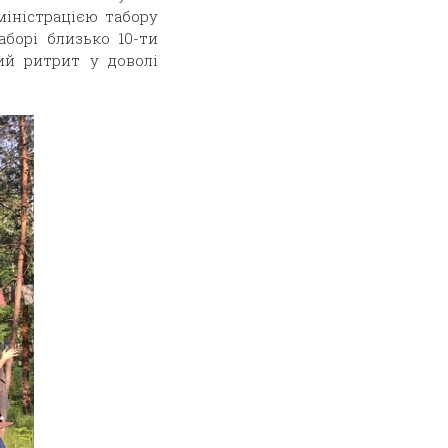
дміністрацією табору
аборі близько 10-ти
ний ритрит у доволі