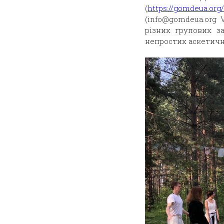
(
https://gomdeua.org
(info@gomdeua.org 
різних групових за
непростих аскетични