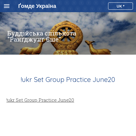
Ґомде Україна
UK
Буддійська спільнота
"Ранґджунґ Єше"
!ukr Set Group Practice June20
!ukr Set Group Practice June20