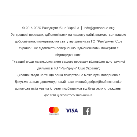
© 2016-2020 Ранґджунґ Єше Україна
| info@gomdeua.org
Усі грошові перекази, здійснені вами на нашому сайті, вважаються вашою
добровільною пожертвою на статутну діяльність ГО “Ранґджунґ Єше
Україна” і не підлягають поверненню. Здійснені вами пожертви є
підтвердженням:
1) вашої згоди на використання вашого переказу відповідно до статутної
діяльності ГО “Ранґджунґ Єше Україна”;
2) вашої згоди на те, що ваша пожертва не може бути поверненою.
Дякуємо за вам допомогу, нехай накопичений добродійний потенціал
допоможе всім живим істотам позбавитися від будь яких страждань і
досягти цілковитого звільнення!