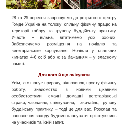
28 та 29 вересня запрошуємо до ретритного центру
Ґомде Україна на толоку: спільну фізичну працю на
території табору та групову буддійську практику.
Участь – вільна, вітатимемо усіх охочих.
Забезпечуємо розміщення на ночівлю та
вегетаріанське харчування. Ночівля у спальних
кімнатах 4-6 осіб або ж за бажанням – у власному
наметі.
Для кого й що очікувати
Усім, хто шанує природу, відпочинок, просту фізичну
роботу, знайомство з новими цікавими
особистостями, смачні домашні вегетаріанські
страви, чаювання, спілкування, і звичайно, групову
буддійську практику, – тоді це для вас. Розклад та
наповнення заходу будемо планувати, орієнтуючись
на учасників та їхній запит.