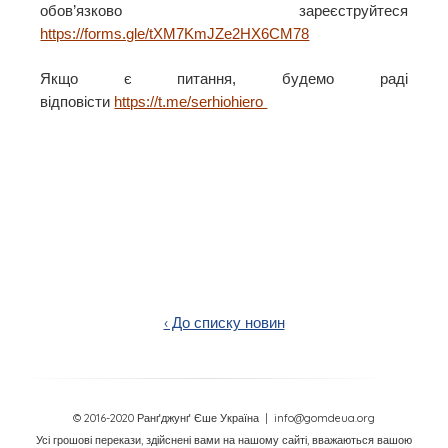
обов’язково зареєструйтеся
https://forms.gle/tXM7KmJZe2HX6CM78
Якщо є питання, будемо раді
відповісти
https://t.me/serhiohiero
‹ До списку новин
© 2016-2020 Ранґджунґ Єше Україна
| info@gomdeua.org
Усі грошові перекази, здійснені вами на нашому сайті, вважаються вашою