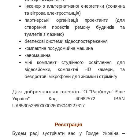
інженер з альтернативної енергетики (сонячна
та вітрова електростанція)
партнерські організації проектанти (для
створення проектів ремону будинків та
туалетів з лазнею)
безпекові системи відеоспостереження
компактна посудомийна машина
кавомашина
міні комплект студійного освітлення для
відеозйомки, компактні HD камери, та
бездротові мікрофони для зйомки і стрімінгу
Для доброчинних внесків
ГО “Ранґджунґ Єше
Україна” Код 40982572 IBAN
UA953052990000026006046227617
Реєстрація
Будем раді зустрічати вас у Ґомде Україна –