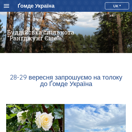
Ґомде Україна
UK
Буддійська спільнота
"Ранґджунґ Єше"
28-29 вересня запрошуємо на толоку
до Ґомде Україна