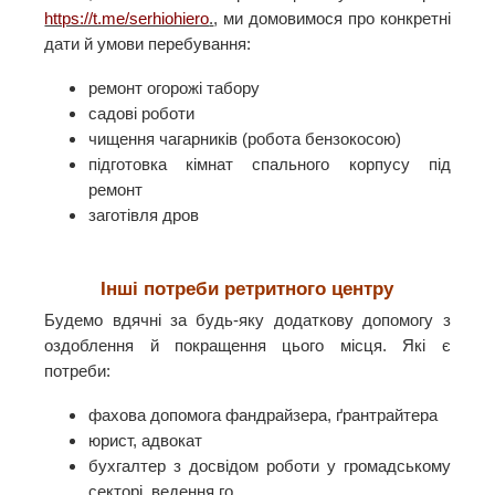
https://t.me/serhiohiero
.
, ми домовимося про конкретні
дати й умови перебування:
ремонт огорожі табору
садові роботи
чищення чагарників (робота бензокосою)
підготовка кімнат спального корпусу під
ремонт
заготівля дров
Інші потреби ретритного центру
Будемо вдячні за будь-яку додаткову допомогу з
оздоблення й покращення цього місця. Які є
потреби:
фахова допомога фандрайзера, ґрантрайтера
юрист, адвокат
бухгалтер з досвідом роботи у громадському
секторі, ведення го