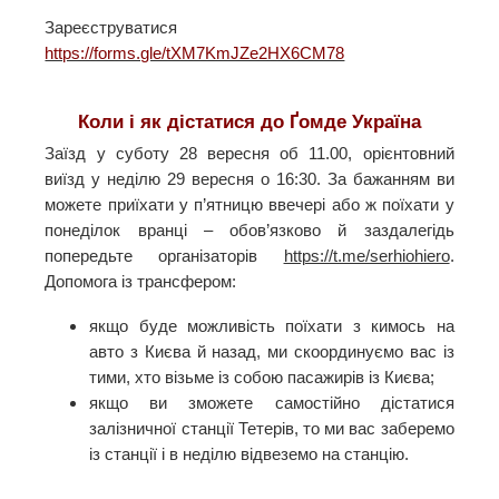
Зареєструватися
https://forms.gle/tXM7KmJZe2HX6CM78
Коли і як дістатися до Ґомде Україна
Заїзд у суботу 28 вересня об 11.00, орієнтовний
виїзд у неділю 29 вересня о 16:30. За бажанням ви
можете приїхати у п’ятницю ввечері або ж поїхати у
понеділок вранці – обов’язково й заздалегідь
попередьте організаторів
https://t.me/serhiohiero
.
Допомога із трансфером:
якщо буде можливість поїхати з кимось на
авто з Києва й назад, ми скоординуємо вас із
тими, хто візьме із собою пасажирів із Києва;
якщо ви зможете самостійно дістатися
залізничної станції Тетерів, то ми вас заберемо
із станції і в неділю відвеземо на станцію.