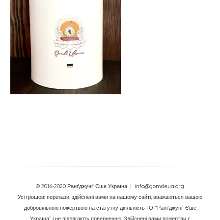
© 2016-2020 Ранґджунґ Єше Україна
| info@gomdeua.org
Усі грошові перекази, здійснені вами на нашому сайті, вважаються вашою
добровільною пожертвою на статутну діяльність ГО “Ранґджунґ Єше
Україна” і не підлягають поверненню. Здійснені вами пожертви є