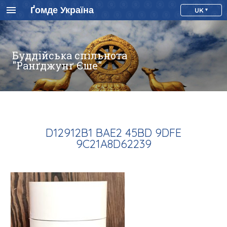
Ґомде Україна
UK
Буддійська спільнота
"Ранґджунґ Єше"
D12912B1 BAE2 45BD 9DFE
9C21A8D62239