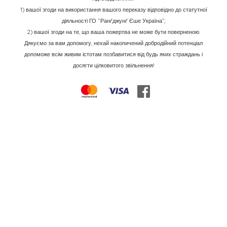
1) вашої згоди на використання вашого переказу відповідно до статутної
діяльності ГО “Ранґджунґ Єше Україна”;
2) вашої згоди на те, що ваша пожертва не може бути поверненою.
Дякуємо за вам допомогу, нехай накопичений добродійний потенціал
допоможе всім живим істотам позбавитися від будь яких страждань і
досягти цілковитого звільнення!