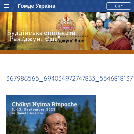
Ґомде Україна
UK
Буддійська спільнота
"Ранґджунґ Єше"
367986565_694034972747833_554681813