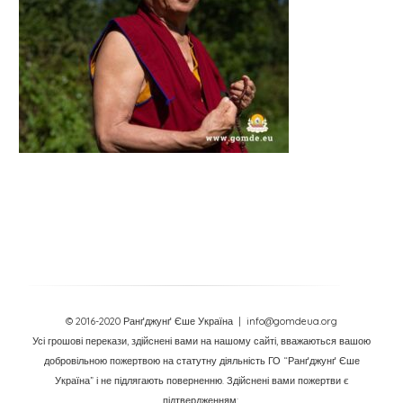
© 2016-2020 Ранґджунґ Єше Україна
| info@gomdeua.org
Усі грошові перекази, здійснені вами на нашому сайті, вважаються вашою
добровільною пожертвою на статутну діяльність ГО “Ранґджунґ Єше
Україна” і не підлягають поверненню. Здійснені вами пожертви є
підтвердженням: