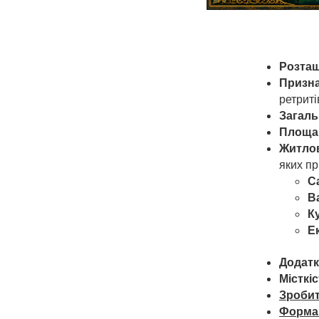
Розташ
Призна
ретриті
Загаль
Площа 
Житлов
яких пр
С
В
К
Е
Додатк
Місткіс
Зробит
Форма 