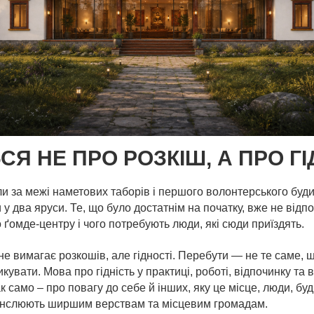
СЯ НЕ ПРО РОЗКІШ, А ПРО ГІ
и за межі наметових таборів і першого волонтерського буди
 у два яруси. Те, що було достатнім на початку, вже не відпо
о ґомде-центру і чого потребують люди, які сюди приїздять.
не вимагає розкошів, але гідності. Перебути — не те саме,
кувати. Мова про гідність у практиці, роботі, відпочинку та 
ак само – про повагу до себе й інших, яку це місце, люди, бу
анслюють ширшим верствам та місцевим громадам.