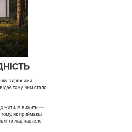
ДНІСТЬ
нку з дрібними
відає тому, чим стало
 що жити. А вижити —
в тому, як приймаєш
дівлі та лад навколо