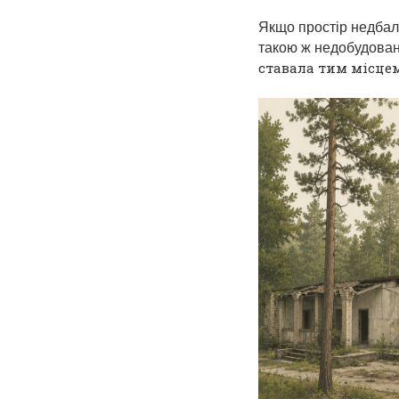
Якщо простір недбали
такою ж недобудова
ставала тим місце