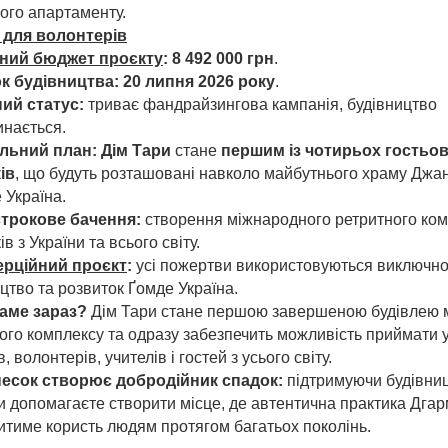
ого апартаменту.
для волонтерів
ний бюджет проєкту
:
8 492 000 грн
.
к будівництва:
20 липня 2026 року
.
ий статус:
триває фандрайзингова кампанія, будівництво
инається.
льний план:
Дім Тари
стане
першим із чотирьох гостьо
ів
, що будуть розташовані навколо майбутнього храму Джан
 Україна.
трокове бачення:
створення міжнародного ретритного ком
ів з України та всього світу.
рційний проєкт
:
усі пожертви використовуються виключно
цтво та розвиток Ґомде Україна.
аме зараз?
Дім Тари стане першою завершеною будівлею 
ого комплексу та одразу забезпечить можливість приймати 
в, волонтерів, учителів і гостей з усього світу.
есок створює добродійник спадок:
підтримуючи будівни
и допомагаєте створити місце, де автентична практика Дга
итиме користь людям протягом багатьох поколінь.