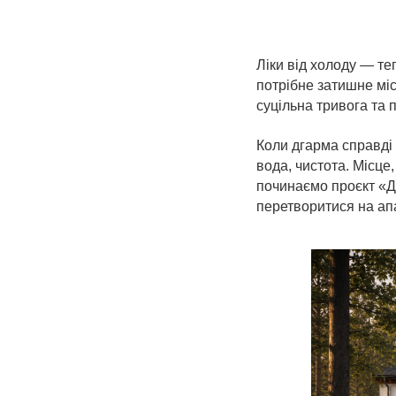
Ліки від холоду — т
потрібне затишне міс
суцільна тривога та п
Коли дгарма справді 
вода, чистота. Місце
починаємо проєкт «Ді
перетворитися на апа