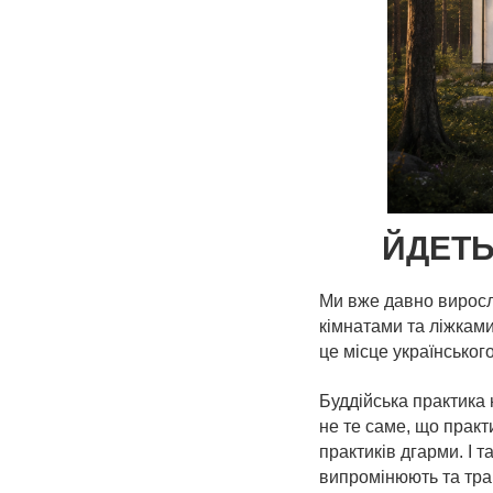
ЙДЕТЬ
Ми вже давно виросл
кімнатами та ліжками
це місце українськог
Буддійська практика 
не те саме, що практи
практиків дгарми. І т
випромінюють та тр