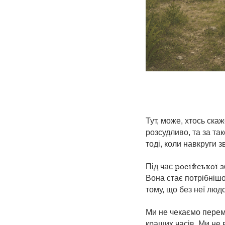
Тут, може, хтось ска
розсудливо, та за так
тоді, коли навкруги 
російської 
Під час
Вона стає потрібнішо
тому, що без неї люд
Ми не чекаємо перем
кращих часів. Ми не в