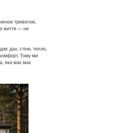
ученою тривогою,
що життя — не
м: дах, стіни, тепло,
 комфорт. Тому ми
а, яка має має