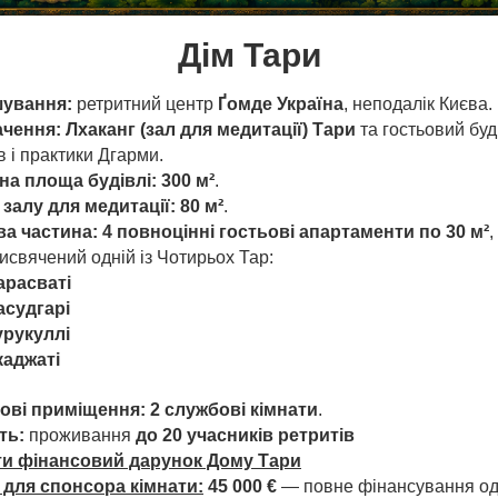
Дім Тари
ування:
ретритний центр
Ґомде Україна
, неподалік Києва.
чення:
Лхаканг (зал для медитації) Тари
та гостьовий буд
в і практики Дгарми.
на площа будівлі:
300 м²
.
залу для медитації:
80 м²
.
а частина:
4 повноцінні гостьові апартаменти по 30 м²
,
исвячений одній із Чотирьох Тар:
арасваті
асудгарі
урукуллі
каджаті
ові приміщення:
2 службові кімнати
.
ть:
проживання
до 20 учасників ретритів
и фінансовий дарунок Дому Тари
для спонсора кімнати:
45 000 €
— повне фінансування од