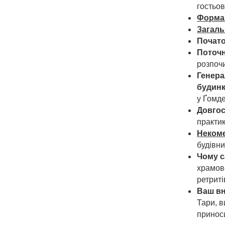
гостьов
Форма 
Загаль
Почато
Поточн
розпоч
Генера
будинк
у Ґомде
Довгос
практик
Некоме
будівни
Чому с
храмов
ретриті
Ваш вн
Тари, в
принос