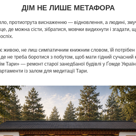
ДІМ НЕ ЛИШЕ МЕТАФОРА
епло, протиотрута виснаженню — відновлення, а людині, зм
це, де можна сісти, зібратися, мовчки видихнути і згадати, 
оспіх.
є живою, не лиш симпатичним книжним словом, їй потрібен ді
, де не треба боротися з побутом, щоб мати гідний сучасний
м Тари» — ремонт старої занедбаної будівлі у Ґомде Україн
ртаменти із залом для медитації Тари.