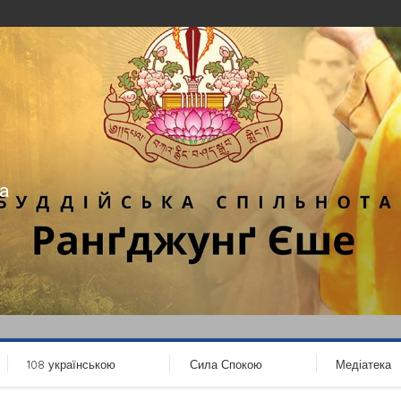
а
108 українською
Сила Спокою
Медіатека