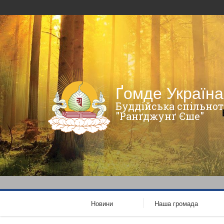
Ґомде Україна
Буддійська спільнот
"Ранґджунґ Єше"
Новини
Наша громада