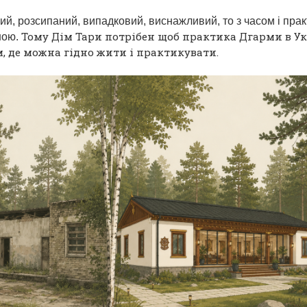
й, розсипаний, випадковий, виснажливий, то з часом і прак
Тому Дім Тари потрібен щоб
практика Дгарм
и в У
ною.
м, де можна
гідно жити
і практикувати.