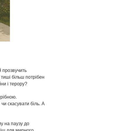
 й прозвучить
і тиші більш потрібен
ни і терору?
трібною.
чи скасувати біль. А
у на паузу до
зкіш для мирного