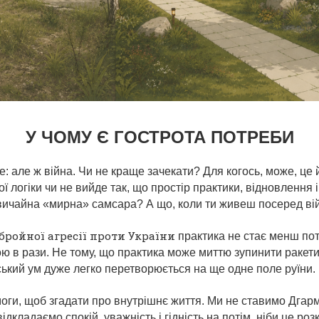
У ЧОМУ Є ГОСТРОТА ПОТРЕБИ
же: але ж війна. Чи не краще зачекати? Для когось, може, це
ої логіки чи не вийде так, що простір практики, відновлення 
звичайна «мирна» самсара? А що, коли ти живеш посеред вій
збройної агресії проти України
практика не стає менш по
ю в рази. Не тому, що практика може миттю зупинити ракети 
ський ум дуже легко перетворюється на ще одне поле руїни.
оги, щоб згадати про внутрішнє життя. Ми не ставимо Дгарм
ідкладаємо спокій, уважність і гідність на потім, ніби це ро