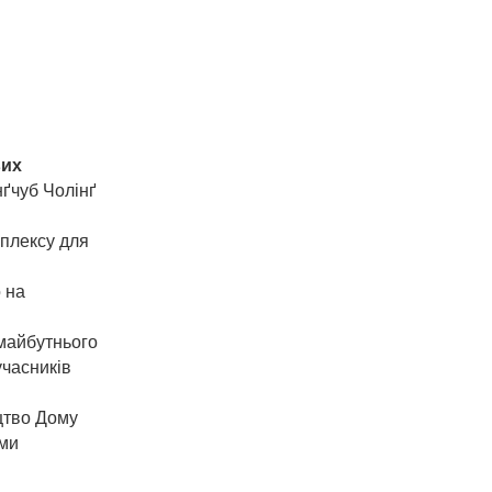
вих
ґчуб Чолінґ
плексу для
 на
майбутнього
учасників
цтво Дому
рми