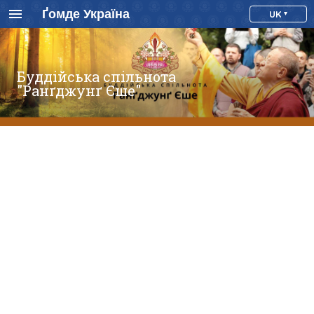
Ґомде Україна
UK
Буддійська спільнота
"Ранґджунґ Єше"