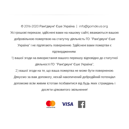
© 2016-2020 Ранґджунґ Єше Україна
| info@gomdeua.org
Усі грошові перекази, здійснені вами на нашому сайті, вважаються вашою
добровільною пожертвою на статутну діяльність ГО “Ранґджунґ Єше
Україна” і не підлягають поверненню. Здійснені вами пожертви є
підтвердженням:
1) вашої згоди на використання вашого переказу відповідно до статутної
діяльності ГО “Ранґджунґ Єше Україна”;
2) вашої згоди на те, що ваша пожертва не може бути поверненою.
Дякуємо за вам допомогу, нехай накопичений добродійний потенціал
допоможе всім живим істотам позбавитися від будь яких страждань і
досягти цілковитого звільнення!