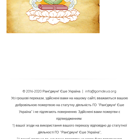
© 2016-2020 Ранґджунґ Єше Україна
| info@gomdeua.org
Усі грошові перекази, здійснені вами на нашому сайті, вважаються вашою
добровільною пожертвою на статутну діяльність ГО “Ранґджунґ Єше
Україна” і не підлягають поверненню. Здійснені вами пожертви є
підтвердженням:
1) вашої згоди на використання вашого переказу відповідно до статутної
діяльності ГО “Ранґджунґ Єше Україна”;