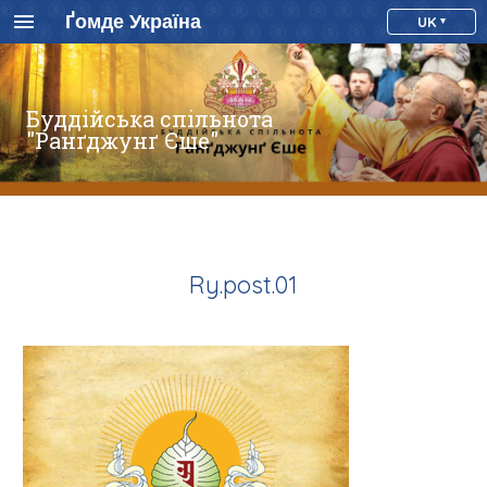
Ґомде Україна
UK
Буддійська спільнота
"Ранґджунґ Єше"
Ry.post.01