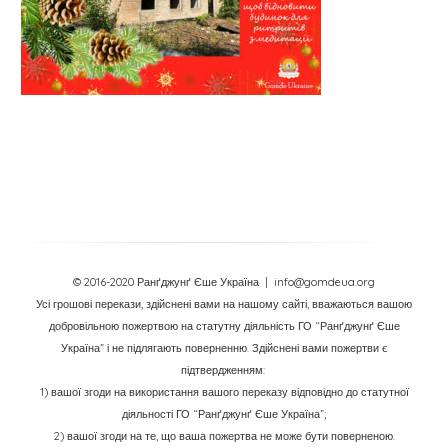
© 2016-2020 Ранґджунґ Єше Україна
| info@gomdeua.org
Усі грошові перекази, здійснені вами на нашому сайті, вважаються вашою
добровільною пожертвою на статутну діяльність ГО “Ранґджунґ Єше
Україна” і не підлягають поверненню. Здійснені вами пожертви є
підтвердженням:
1) вашої згоди на використання вашого переказу відповідно до статутної
діяльності ГО “Ранґджунґ Єше Україна”;
2) вашої згоди на те, що ваша пожертва не може бути поверненою.