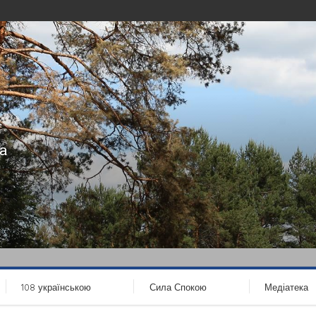
а
108 українською
Сила Спокою
Медіатека