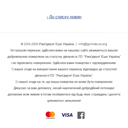
‹ До списку новин
© 2016-2020 Ранґджунґ Єше Україна
| info@gomdeua.org
Усі грошові перекази, здійснені вами на нашому сайті, вважаються вашою
добровільною пожертвою на статутну діяльність ГО “Ранґджунґ Єше Україна”
і не підлягають поверненню. Здійснені вами пожертви є підтвердженням:
1) вашої згоди на використання вашого переказу відповідно до статутної
діяльності ГО “Ранґджунґ Єше Україна”;
2) вашої згоди на те, що ваша пожертва не може бути поверненою.
Дякуємо за вам допомогу, нехай накопичений добродійний потенціал
допоможе всім живим істотам позбавитися від будь яких страждань і досягти
цілковитого звільнення!