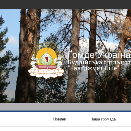
Ґомде Україна
Буддійська спільнот
"Ранґджунґ Єше"
Новини
Наша громада