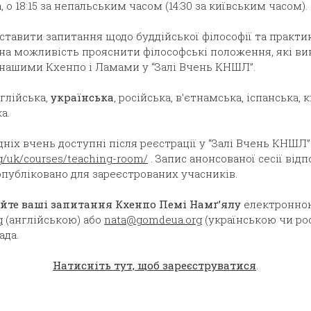
, о 18:15 за непальським часом (14:30 за київським часом).
ставити запитання щодо буддійської філософії та практик
шна можливість прояснити філософські положення, які в
 нашими Кхенпо і Ламами у “Залі Вчень КНШЛ”.
глійська,
українська
, російська, в’єтнамська, іспанська, 
а.
ніх вчень доступні після реєстрації у “Залі Вчень КНШЛ”
g/uk/courses/teaching-room/
. Запис анонсованої сесії від
опубліковано для зареєстрованих учасників.
йте ваші запитання Кхенпо Пемі Намґ’ялу
електронно
g
(англійською) або
nata@gomdeua.org
(українською чи рос
ада.
Натисніть тут, щоб зареєструватися
.