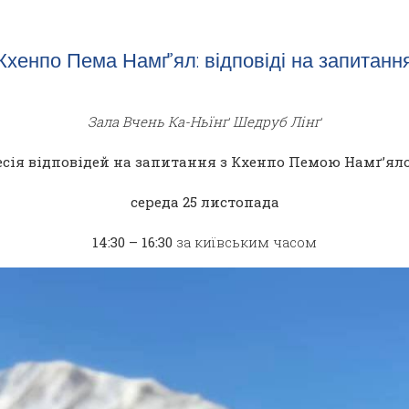
Кхенпо Пема Намґ’ял: відповіді на запитанн
Зала Вчень Ка-Ньїнґ Шедруб Лінґ
есія відповідей на запитання з Кхенпо Пемою Намґ’ял
середа 25 листопада
14:30 – 16:30
за київським часом