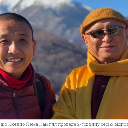
 що Кхенпо Пема Намґ’ял проведе 2-годинну сесію відпов