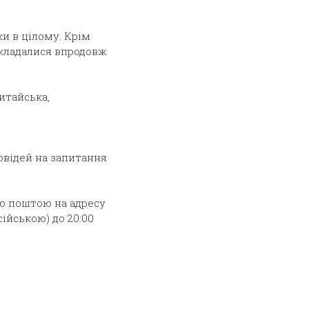
и в цілому. Крім
икладалися впродовж
китайська,
повідей на запитання
ю поштою на адресу
ійською) до 20:00