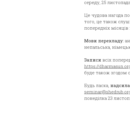
середу, 25 листопада
Це чудова нагода по
того, це також слу
попередніх місяців
Мови перекладу:
ан
непальська, німецьк
Записи
всіх
поперед
https://dharmasun.or
буде також згодом 
Будь ласка,
надсила
seminar@shedrub.or
понеділка 23 листоп