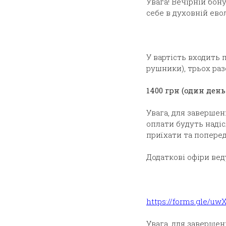
Увага! Вечірній бон
себе в духовній ево
У вартість входить 
рушники), трьох раз
1400 грн (один ден
Увага, для завершен
оплати будуть надіс
приїхати та поперед
Додаткові офіри вед
https://forms.gle/
Увага, для завершен