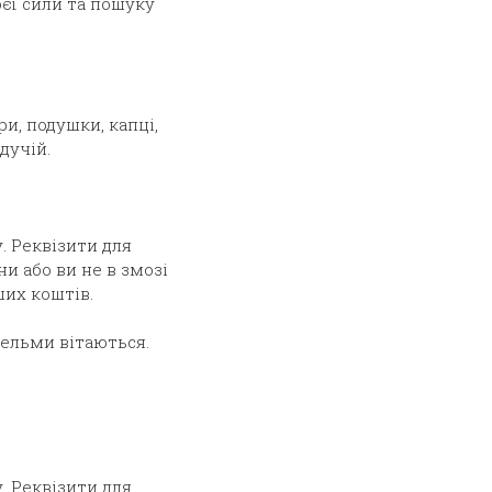
єї сили та пошуку
и, подушки, капці,
дучій.
. Реквізити для
и або ви не в змозі
ших коштів.
вельми вітаються.
. Реквізити для