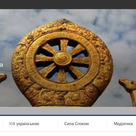
а
108 українською
Сила Спокою
Медіатека