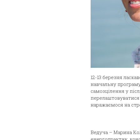
12-13 березня ласка
навчальну програму 
самозцілення у післ
перелаштовуватися 
наражаємося на стр
Ведуча – Марина Ко
енергопрактик, конс