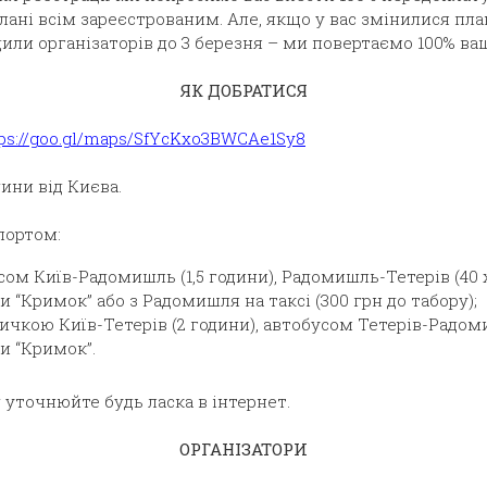
лані всім зареєстрованим. Але, якщо у вас змінилися план
или організаторів до 3 березня – ми повертаємо 100% ва
ЯК ДОБРАТИСЯ
ps://goo.gl/maps/SfYcKxo3BWCAe1Sy8
дини від Києва.
портом:
сом Київ-Радомишль (1,5 години), Радомишль-Тетерів (40 
 “Кримок” або з Радомишля на таксі (300 грн до табору);
ичкою Київ-Тетерів (2 години), автобусом Тетерів-Радом
и “Кримок”.
 уточнюйте будь ласка в інтернет.
ОРГАНІЗАТОРИ