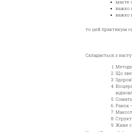
маєте с
важко 
важко 
то цей практикум са
Складається з наст
Методи
Що звер
Здоров
Вісцер
віднов
Сомати
Ранок 
Максот
Структ
Живе с