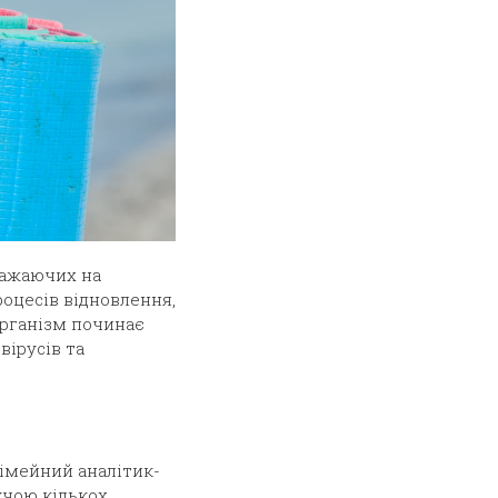
бажаючих на
роцесів відновлення,
організм починає
вірусів та
сімейний аналітик-
дучою кількох