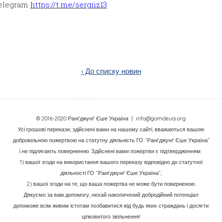
Telegram
https://t.me/sergiiz13
‹ До списку новин
© 2016-2020 Ранґджунґ Єше Україна
| info@gomdeua.org
Усі грошові перекази, здійснені вами на нашому сайті, вважаються вашою
добровільною пожертвою на статутну діяльність ГО “Ранґджунґ Єше Україна”
і не підлягають поверненню. Здійснені вами пожертви є підтвердженням:
1) вашої згоди на використання вашого переказу відповідно до статутної
діяльності ГО “Ранґджунґ Єше Україна”;
2) вашої згоди на те, що ваша пожертва не може бути поверненою.
Дякуємо за вам допомогу, нехай накопичений добродійний потенціал
допоможе всім живим істотам позбавитися від будь яких страждань і досягти
цілковитого звільнення!