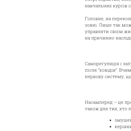
навчальних курсів із
Головне, на перекон
зовні. Лише так мож
управляти своїм жи
на причинно-наслід
Саморегуляція і за
після “ковідів”. Вчи
нервову систему, що
Насамперед – це про
також для тих, хто 
змушен
керівн