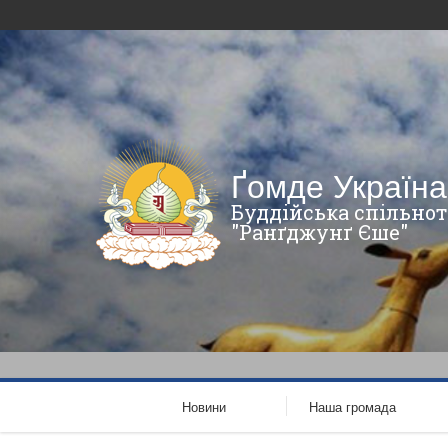
Ґомде Україна
Буддійська спільнот
"Ранґджунґ Єше"
Новини
Наша громада