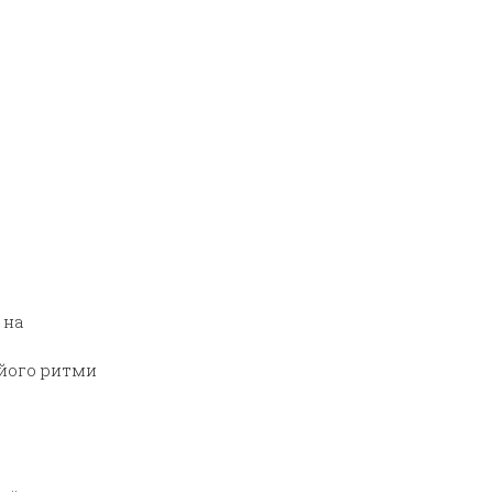
 на
 його ритми