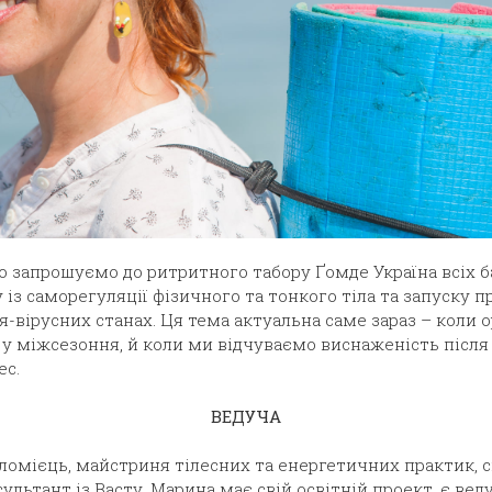
во запрошуємо до ритритного табору Ґомде Україна всіх 
із саморегуляції фізичного та тонкого тіла та запуску п
я-вірусних станах. Ця тема актуальна саме зараз – коли 
у міжсезоння, й коли ми відчуваємо виснаженість після 
ес.
ВЕДУЧА
ломієць, майстриня тілесних та енергетичних практик, 
ультант із Васту. Марина має свій освітній проект, є ве