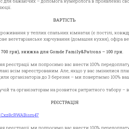
ус для бажаючих – допомога нумеролога в проявленні сво
люції.
ВАРТІСТЬ
проживання у теплих спальних кімнатах (є постілі, ковждр
ове вегетаріанське харчування (домашня кухня), офіра ве
ь 700 грн), знижка для Gomde Family&Patrons –
100 грн.
ня реєстрації ми попросимо вас внести 100% передоплату
лані всім зареєстрованим. Але, якщо у вас змінилися план
или організаторів до 3 березня – ми повертаємо 100% ва
учій та організаторам на розвиток ритритного табору – 
РЕЄСТРАЦІЯ
uwXCxz8cRWABism47
ня реєстрації ми попросимо вас внести 100% передоплату