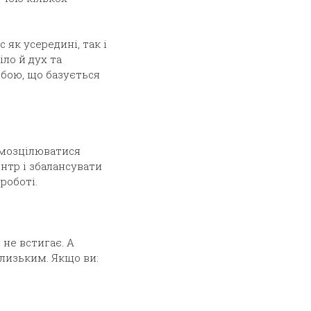
 як усередині, так і
іло й дух та
обою, що базується
амозцілюватися
ентр і збалансувати
роботі.
 не встигає. А
близьким. Якщо ви: