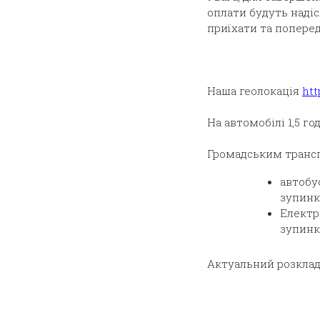
оплати будуть надіс
приїхати та поперед
Наша геолокація
htt
На автомобілі 1,5 го
Громадським транс
автобу
зупинки
Електр
зупинк
Актуальний розклад