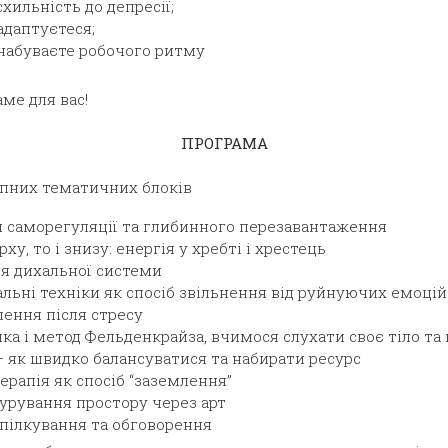
хильність до депресії;
адаптуєтеся;
набуваєте робочого ритму
ме для вас!
ПРОГРАМА
упних тематичних блоків
 саморегуляції та глибинного перезавантаження
ху, то і знизу: енергія у хребті і хрестець
’я дихальної системи
альні техніки як спосіб звільнення від руйнуючих емоцій
лення після стресу
ка і метод Фельденкрайза, вчимося слухати своє тіло та
– як швидко балансуватися та набирати ресурс
ерапія як спосіб “заземлення”
урування простору через арт
пілкування та обговорення