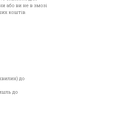
и або ви не в змозі
ших коштів.
хвилин) до
ишль до