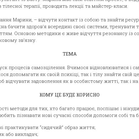
 тілесної терапії, проводить лекції та майстер-класи.
ання Марини, – відчути контакт із собою та знайти ресурс
на бачити здоров’я всередині своєї системи, тренувати т
ттям. Основою методики є живе відчуття резонансу із с
ковому зв’язку.
ТЕМА
пуск процесів самозцілення. Вчимося відновлюватися і с
мося допомагати як своїй психіці, так і тілу знайти свій ц
б відчувати задоволення як в особистому житті, так і на 
КОМУ ЦЕ БУДЕ КОРИСНО
сті методи для тих, хто багато працює, поспішає і нікуди
любить пізнавати нові сучасні способи допомоги собі та 
і практикувати “сидячий” образ життя;
ик або викладач;