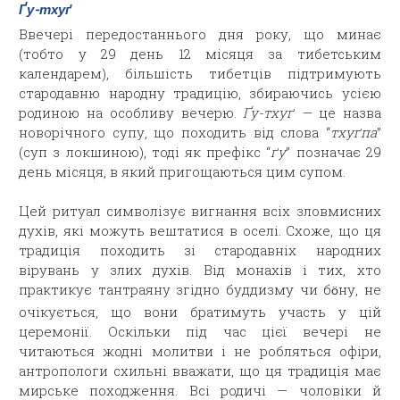
Ґу-тхуґ
Ввечері передостаннього дня року, що минає
(тобто у 29 день 12 місяця за тибетським
календарем), більшість тибетців підтримують
стародавню народну традицію, збираючись усією
родиною на особливу вечерю.
Ґу-тхуґ —
це назва
новорічного супу, що походить від слова “
тхуґпа
”
(суп з локшиною), тоді як префікс “
ґу
” позначає 29
день місяця, в який пригощаються цим супом.
Цей ритуал символізує вигнання всіх зловмисних
духів, які можуть вештатися в оселі. Схоже, що ця
традиція походить зі стародавніх народних
вірувань у злих духів. Від монахів і тих, хто
практикує тантраяну згідно буддизму чи б
ну, не
ӧ
очікується, що вони братимуть участь у цій
церемонії. Оскільки під час цієї вечері не
читаються жодні молитви і не робляться офіри,
антропологи схильні вважати, що ця традиція має
мирське походження. Всі родичі — чоловіки й