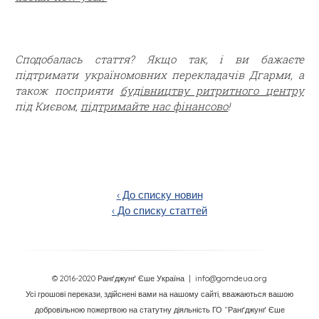
Сподобал
ась стаття
? Якщо так, і ви бажаєте
підтримати україномовних перекладачів Дгарми, а
також посприяти
будівництву ритритного центру
під Києвом,
підтримайте нас фінансово
!
‹ До списку новин
‹ До списку статтей
© 2016-2020 Ранґджунґ Єше Україна
| info@gomdeua.org
Усі грошові перекази, здійснені вами на нашому сайті, вважаються вашою
добровільною пожертвою на статутну діяльність ГО “Ранґджунґ Єше