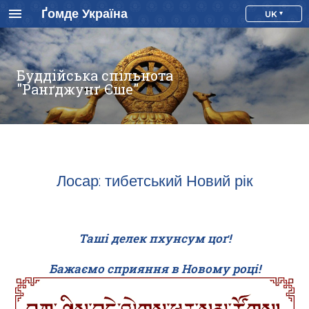
Ґомде Україна
UK
Буддійська спільнота
"Ранґджунґ Єше"
Лосар: тибетський Новий рік
Таші делек пхунсум цоґ
!
Бажаємо сприяння в Новому році
!