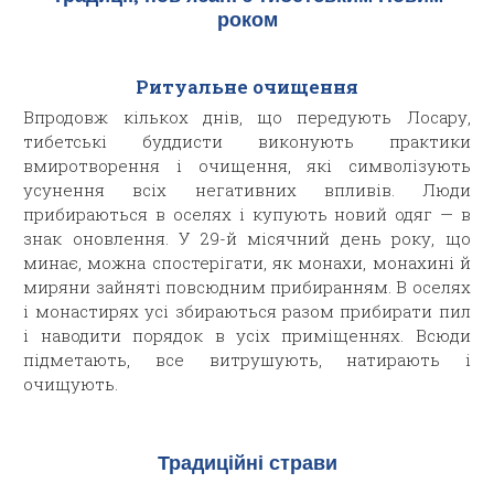
роком
Ритуальне очищення
Впродовж кількох днів, що передують Лосару,
тибетські буддисти виконують практики
вмиротворення і очищення, які символізують
усунення всіх негативних впливів. Люди
прибираються в оселях і купують новий одяг — в
знак оновлення. У 29-й місячний день року, що
минає, можна спостерігати, як монахи, монахині й
миряни зайняті повсюдним прибиранням. В оселях
і монастирях усі збираються разом прибирати пил
і наводити порядок в усіх приміщеннях. Всюди
підметають, все витрушують, натирають і
очищують.
Традиційні страви