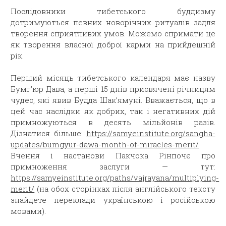
Послідовники тибетського буддизму
дотримуються певних новорічних ритуалів задля
творення сприятливих умов. Можемо спримати це
як творення власної доброї карми на прийдешній
рік.
Перший
місяць
тибетського календаря має назву
Бумґ’юр Дава, а перші 15 днів
присвячен
і
річницям
чудес, які явив Будда Шак’ямуні.
Вважається, що в
цей час наслідки як добрих, так і негативних дій
примножуються в десять мільйонів разів.
Д
ізнатися більше:
https://samyeinstitute.org/sangha-
updates/bumgyur-dawa-month-of-miracles-merit/
Вчення і настанови Пакчока Рінпочє про
примноження заслуги — тут:
https://samyeinstitute.org/paths/vajrayana/multiplying-
merit/
(на обох сторінках після англійського тексту
знайдете переклади українською і російською
мовами).