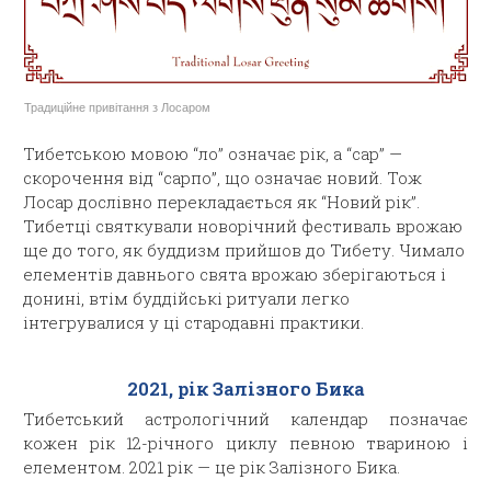
Традиційне привітання з Лосаром
Тибетською мовою “ло” означає рік, а “сар” —
скорочення від “сарпо”, що означає новий. Тож
Лосар дослівно перекладається як “Новий рік”.
Тибетці святкували новорічний фестиваль врожаю
ще до того, як буддизм прийшов до Тибету. Чимало
елементів давнього свята врожаю зберігаються і
донині, втім буддійські ритуали легко
інтегрувалися у ці стародавні практики.
2021,
рік Залізного Бика
Тибетський астрологічний календар позначає
кожен рік 12-річного циклу певною твариною і
елементом. 2021 рік — це рік Залізного Бика.