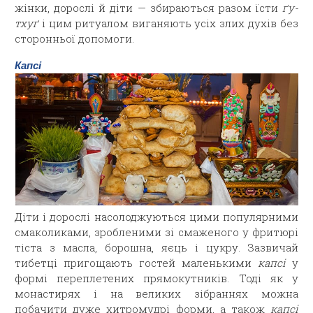
жінки, дорослі й діти — збираються разом їсти
ґу-
тхуґ
і цим ритуалом виганяють усіх злих духів без
сторонньої допомоги.
Капсі
Діти і дорослі насолоджуються цими популярними
смаколиками, зробленими зі смаженого у фритюрі
тіста з масла, борошна, яєць і цукру. Зазвичай
тибетці пригощають гостей маленькими
капсі
у
формі переплетених прямокутників. Тоді як у
монастирях і на великих зібраннях можна
побачити дуже хитромудрі форми, а також
капсі