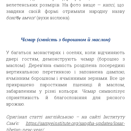
велетенських розмірів. На фото вище —
капсі
, що
завдяки своїй формі отримали народну назву
бонґ
амчоґ
(вухи віслюка).
бу
Чємар (ємність з борошном й маслом)
У багатьох монастирях і оселях, коли відчиняють
двері гостям, демонструють
чємар
(борошно з
маслом). Дерев’яна ємність розділена посередині
вертикальною перетинкою і заповнена
цампою,
ячмінним борошном і ячмінними зернами. Все це
прикрашено паростками пшениці й маслом,
забарвленим у різні кольори.
Чємар
символізує
сприятливість й благословіння для рясного
врожаю.
Оригінал статті англійською – на сайті Інституту
Сам’є:
https://samyeinstitute.org/sangha-updates/losar-
tibetan-new-year/