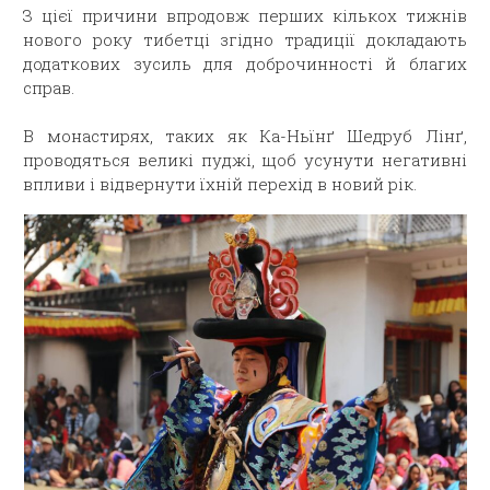
З цієї причини впродовж перших кількох тижнів
нового року тибетці згідно традиції докладають
додаткових зусиль для доброчинності й благих
справ.
В монастирях, таких як Ка-Ньїнґ Шедруб Лінґ,
проводяться великі пуджі, щоб усунути негативні
впливи і відвернути їхній перехід в новий рік.