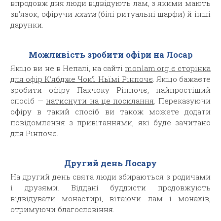
впродовж дня люди відвідують лам, з якими мають
зв’язок, офіручи
кхати
(білі ритуальні шарфи) й інші
дарунки.
Можливість зробити офіри на Лосар
Якщо ви не в Непалі,
на сайті
monlam.org є сторінка
для офір К’ябдже Чок’ї Ньїмі Рінпочє
. Якщо
бажаєте
зробити офіру Пакчоку Рінпочє, найпростіший
спосіб —
натиснути на це посилання
. Переказуючи
офіру в такий спосіб ви також можете додати
повідомлення з привітаннями, які буде зачитано
для Рінпочє.
Другий день Лосару
На другий день свята люди збираються з родичами
і друзями. Віддані буддисти продовжують
відвідувати монастирі, вітаючи лам і монахів,
отримуючи благословіння.