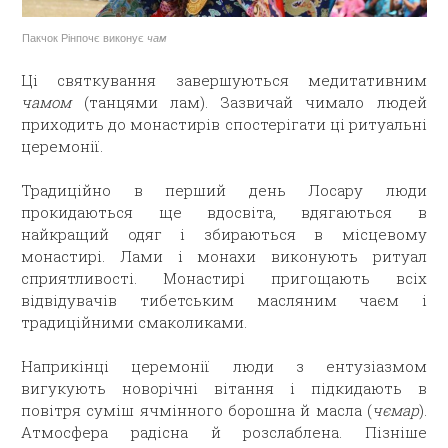
Пакчок Рінпочє виконує
чам
Ці святкування завершуються медитативним
чамом
(танцями лам). Зазвичай чимало людей
приходить до монастирів спостерігати ці ритуальні
церемонії.
Традиційно в перший день Лосару люди
прокидаються ще вдосвіта, вдягаються в
найкращий одяг і збираються в місцевому
монастирі. Лами і монахи виконують ритуал
сприятливості. Монастирі пригощають всіх
відвідувачів тибетським масляним чаєм і
традиційними смаколиками.
Наприкінці церемонії люди з ентузіазмом
вигукують новорічні вітання і підкидають в
повітря суміш ячмінного борошна й масла (
чємар
).
Атмосфера радісна й розслаблена. Пізніше