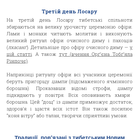
Третій день Лосару
На третій день Лосару тибетські спільноти
збираються на велику урочисту церемонію офіри.
Лами і монахи читають молитви і виконують
великий ритуал офіри очисного диму і пахощів
(
лхасанґ
). Детальніше про офіру очисного диму —
у
цій статті
. А також
тут (вчення Орґ’єна Тобґ’яла
Рінпочє)
.
Наприкінці ритуалу офіри всі учасники церемонії
беруть пригорщу
цампи
(підсмаженого ячмінного
борошна). Проказавши відомі строфи,
цампу
підкидають у повітря. Всіх оповивають хмари
борошна. Цей “дощ” із
цампи
примножує достаток,
здоров’я і щастя всіх істот. Він також посилює
“коня вітру” або талан, творячи сприятливі умови.
Традиції, пов’язані з тибетським Новим