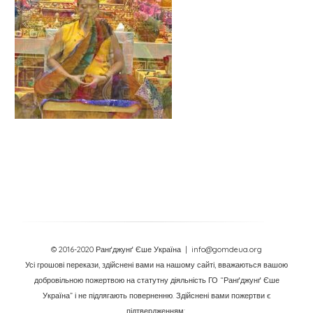
© 2016-2020 Ранґджунґ Єше Україна
| info@gomdeua.org
Усі грошові перекази, здійснені вами на нашому сайті, вважаються вашою
добровільною пожертвою на статутну діяльність ГО “Ранґджунґ Єше
Україна” і не підлягають поверненню. Здійснені вами пожертви є
підтвердженням: