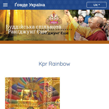
Ґомде Україна
UK
Буддійська спільнота
"Ранґджунґ Єше"
Kpr Rainbow