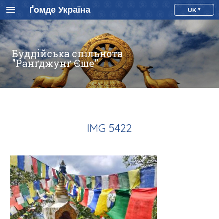
Ґомде Україна
UK
Буддійська спільнота
"Ранґджунґ Єше"
IMG 5422