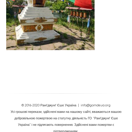
© 2016-2020 Ранґджунґ Єше Україна
| info@gomdeua.org
Усі грошові перекази, здійснені вами на нашому сайті, вважаються вашою
добровільною пожертвою на статутну діяльність ГО “Ранґджунґ Єше
Україна” і не підлягають поверненню. Здійснені вами пожертви є
підтвердженням: