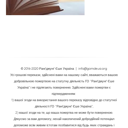
© 2016-2020 Ранґджунґ Єше Україна
| info@gomdeua.org
Усі грошові перекази, здійснені вами на нашому сайті, вважаються вашою
добровільною пожертвою на статутну діяльність ГО “Ранґджунґ Єше
Україна” і не підлягають поверненню. Здійснені вами пожертви є
підтвердженням:
1) вашої згоди на використання вашого переказу відповідно до статутної
діяльності ГО “Ранґджунґ Єше Україна”;
2) вашої згоди на те, що ваша пожертва не може бути поверненою.
Дякуємо за вам допомогу, нехай накопичений добродійний потенціал
допоможе всім живим істотам позбавитися від будь яких страждань і