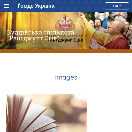
Ґомде Україна
UK
Буддійська спільнота
"Ранґджунґ Єше"
images