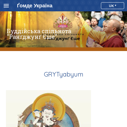
Ґомде Україна
UK
Буддійська спільнота
"Ранґджунґ Єше"
GRYTyabyum