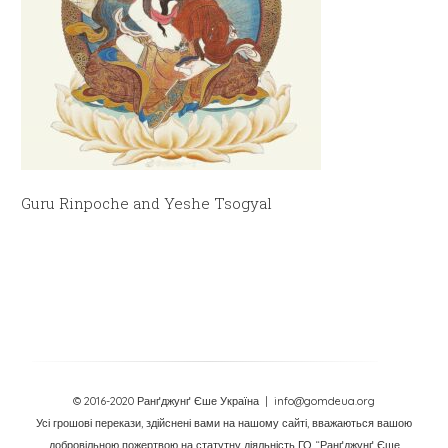
Guru Rinpoche and Yeshe Tsogyal
© 2016-2020 Ранґджунґ Єше Україна
| info@gomdeua.org
Усі грошові перекази, здійснені вами на нашому сайті, вважаються вашою
добровільною пожертвою на статутну діяльність ГО “Ранґджунґ Єше