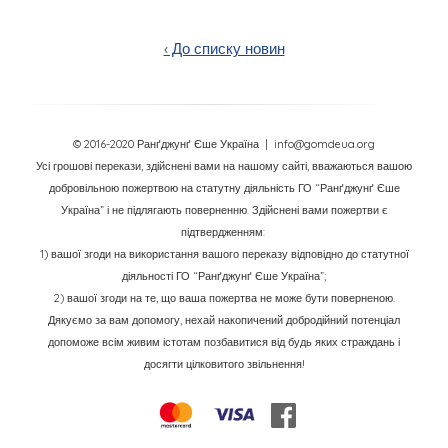
‹ До списку новин
© 2016-2020 Ранґджунґ Єше Україна
| info@gomdeua.org
Усі грошові перекази, здійснені вами на нашому сайті, вважаються вашою
добровільною пожертвою на статутну діяльність ГО “Ранґджунґ Єше
Україна” і не підлягають поверненню. Здійснені вами пожертви є
підтвердженням:
1) вашої згоди на використання вашого переказу відповідно до статутної
діяльності ГО “Ранґджунґ Єше Україна”;
2) вашої згоди на те, що ваша пожертва не може бути поверненою.
Дякуємо за вам допомогу, нехай накопичений добродійний потенціал
допоможе всім живим істотам позбавитися від будь яких страждань і
досягти цілковитого звільнення!