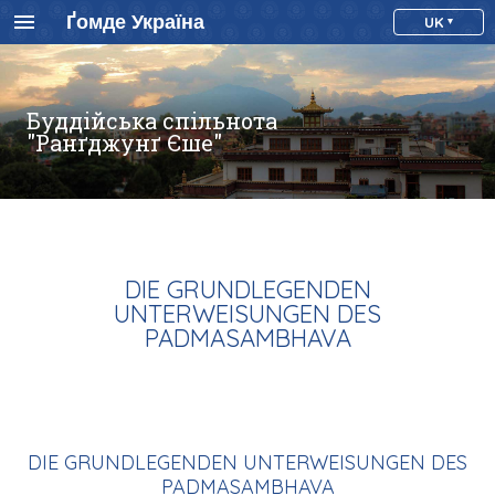
Ґомде Україна
UK
Буддійська спільнота
"Ранґджунґ Єше"
DIE GRUNDLEGENDEN
UNTERWEISUNGEN DES
PADMASAMBHAVA
DIE GRUNDLEGENDEN UNTERWEISUNGEN DES
PADMASAMBHAVA