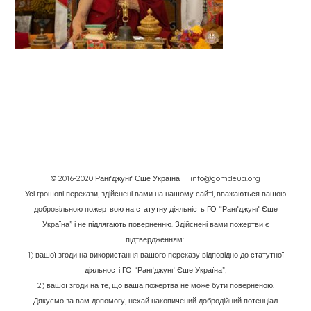
© 2016-2020 Ранґджунґ Єше Україна
| info@gomdeua.org
Усі грошові перекази, здійснені вами на нашому сайті, вважаються вашою
добровільною пожертвою на статутну діяльність ГО “Ранґджунґ Єше
Україна” і не підлягають поверненню. Здійснені вами пожертви є
підтвердженням:
1) вашої згоди на використання вашого переказу відповідно до статутної
діяльності ГО “Ранґджунґ Єше Україна”;
2) вашої згоди на те, що ваша пожертва не може бути поверненою.
Дякуємо за вам допомогу, нехай накопичений добродійний потенціал