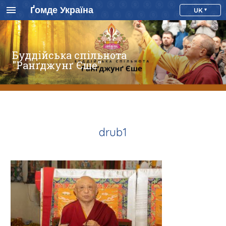
Ґомде Україна
UK
Буддійська спільнота
"Ранґджунґ Єше"
drub1