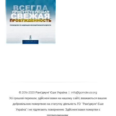
© 2016-2020 Ранґджунґ Єше Україна
| info@gomdeua.org
Усі грошові перекази, здійснені вами на нашому сайті, вважаються вашою
добровільною пожертвою на статутну діяльність ГО “Ранґджунґ Єше
Україна” і не підлягають поверненню. Здійснені вами пожертви є
підтвердженням: