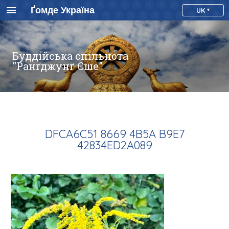
Ґомде Україна
UK
Буддійська спільнота
"Ранґджунґ Єше"
DFCA6C51 8669 4B5A B9E7
42834ED2A089