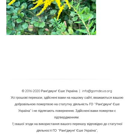
© 2016-2020 Ранґджунґ Єше Україна
| info@gomdeua.org
Усі грошові перекази, здійснені вами на нашому сайті, вважаються вашою
добровільною пожертвою на статутну діяльність ГО “Ранґджунґ Єше
Україна” і не підлягають поверненню. Здійснені вами пожертви є
підтвердженням:
1) вашої згоди на використання вашого переказу відповідно до статутної
діяльності ГО “Ранґджунґ Єше Україна”;