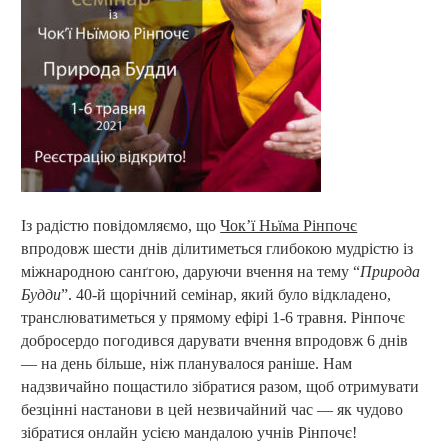
Із радістю повідомляємо, що
Чок’ї Ньїма Рінпочє
впродовж шести днів ділитиметься глибокою мудрістю із
міжнародною санґгою, даруючи вчення на тему “
Природа
Будди
”.
40-й щорічний семінар, який було відкладено,
транслюватиметься у прямому ефірі 1-6 травня. Рінпочє
добросердо погодився дарувати вчення впродовж 6 дн
ів
— на день більше, ніж планувалося раніше. Нам
надзвичайно пощастило зібратися разом, щоб отримувати
безцінні настанови в цей
незв
ичайний час — як чудово
зібратися онлайн усією мандалою учнів Рінпочє!