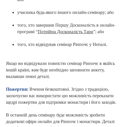
учасника будь-якого іншого онлайн-семінару
;
або
того, хто завершив Першу Досконалість в онлайн-
програмі “
Потрійна Досконалість Тари
”; або
того, хто відвідував семінар Рінпочє у Непалі
.
Якщо ви відвідували повністю семінар Рінпочє в якійсь
іншій країні, вам буде необхідно заповнити анкету,
вказавши певні деталі.
Пожертви
:
Вчення безкоштовні. Згідно з традицією,
заохочуємо вас використати цю можливість переказати
щедрі пожертви для підтримки монастиря і його заходів.
В останній день семінару буде можливість зробити
додаткові офіри онлайн для Рінпочє і монастиря. Деталі