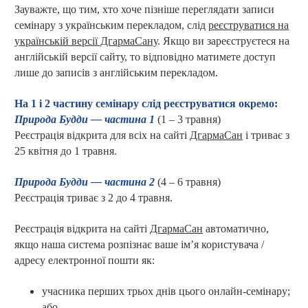
Зауважте, що тим, хто хоче пізніше переглядати записи
семінару з українським перекладом, слід
реєструватися на
українській версії ДгармаСану
. Якщо ви зареєструєтеся на
англійській версії сайту, то відповідно матимете доступ
лише до записів з англійським перекладом.
На 1 і 2 частину семінару слід реєструватися окремо:
Природа Будди — частина 1
(1 – 3
травня
)
Реєстрація відкрита для всіх на сайті
ДгармаСан
і триває з
25 квітня до 1 травня.
Природа Будди — частина 2
(
4
–
6
травня
)
Реєстрація триває з 2 до 4 травня.
Реєстрація відкрита на сайті
ДгармаСан
автоматично,
якщо наша система розпізнає ваше ім’я користувача /
адресу електронної пошти як:
учасника перших трьох днів цього онлайн-семінару
;
або