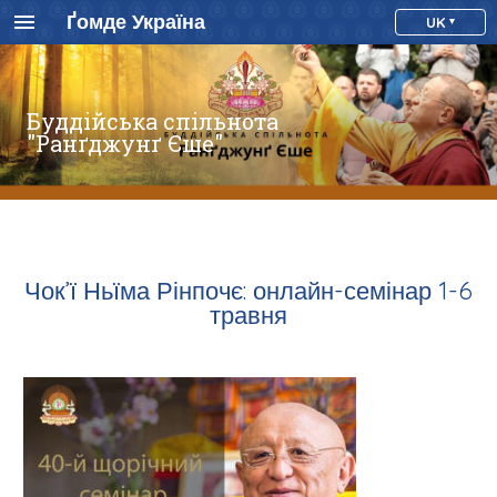
Ґомде Україна
UK
Буддійська спільнота
"Ранґджунґ Єше"
Чок’ї Ньїма Рінпочє: онлайн-семінар 1-6
травня