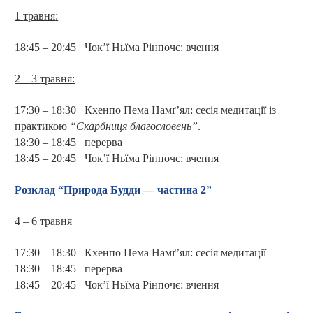
1
травня
:
18:45 – 20:45
Чок’ї Ньїма Рінпочє: вчення
2 – 3
травня:
17:30 – 18:30
Кхенпо Пема Намґ’ял: сесія медитації із
практикою
“
Скарбниця благословень
”
.
18:30 – 18:45
перерва
18:45 – 20:45
Чок’ї Ньїма Рінпочє: вчення
Розклад “Природа Будди — частина 2”
4 – 6
травня
17:30 – 18:30
Кхенпо Пема Намґ’ял: сесія медитації
18:30 – 18:45
перерва
18:45 – 20:45
Чок’ї Ньїма Рінпочє: вчення