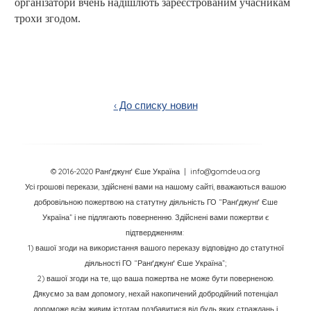
організатори вчень надішлють зареєстрованим учасникам
трохи згодом.
‹ До списку новин
© 2016-2020 Ранґджунґ Єше Україна
| info@gomdeua.org
Усі грошові перекази, здійснені вами на нашому сайті, вважаються вашою
добровільною пожертвою на статутну діяльність ГО “Ранґджунґ Єше
Україна” і не підлягають поверненню. Здійснені вами пожертви є
підтвердженням:
1) вашої згоди на використання вашого переказу відповідно до статутної
діяльності ГО “Ранґджунґ Єше Україна”;
2) вашої згоди на те, що ваша пожертва не може бути поверненою.
Дякуємо за вам допомогу, нехай накопичений добродійний потенціал
допоможе всім живим істотам позбавитися від будь яких страждань і