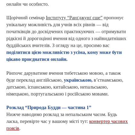
онлайн чи особисто.
Щорічний семінар
Інституту “Ранґджунґ єше”
пропонує
унікальну можливість для учнів всіх рівнів — від
початківців до досвідчених практикуючих — отримувати
рідкісні й дорогоцінні вчення від одного з найвидатніших
буддійських вчителів. З огляду на це, просимо вас
поділитися цією можливістю з усіма, кому може бути
цікаво приєднатися онлайн.
Рінпочє даруватиме вчення тибетською мовою, а також
буде переклад англійською,
українською,
в’єтнамською,
датською, іспанською, китайською, непальською,
німецькою, португальською і російською мовами.
Розклад “Природа Будди — частина 1”
Нижче наводимо розклад за непальським часом. Будь
ласка, перевірте час у вашому місті тут:
конвертер часових
поясів
.