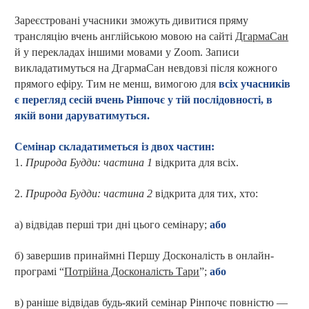
Зареєстровані учасники зможуть дивитися пряму
трансляцію вчень англійською мовою на сайті
ДгармаСан
й у перекладах іншими мовами у
Zoom.
Записи
викладатимуться на ДгармаСан невдовзі після кожного
прямого ефіру. Тим не менш, вимогою для
всіх учасників
є перегляд сесій вчень Рінпочє у тій послідовності, в
якій вони даруватимуться.
Семінар складатиметься із двох частин
:
1.
Природа Будди
:
частина 1
відкрита для всіх
.
2.
Природа Будди
:
частина 2
відкрита для тих, хто
:
а
)
відвідав перші три дні цього семінару;
або
б
)
завершив принаймні Першу Досконалість в онлайн-
програмі “
Потрійна Досконалість Тари
”;
або
в
)
раніше відвідав будь-який семінар Рінпочє повністю —