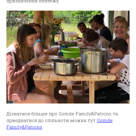
призначення платежу.
Дізнатися більше про Gomde Family&Patrons та
приєднатися до спільноти можна тут
Gomde
Family&Patrons