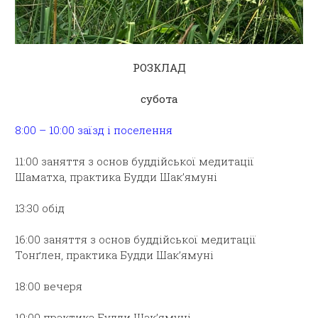
РОЗКЛАД
субота
8:00 – 10:00 заїзд і поселення
11:00 заняття з основ буддійської медитації
Шаматха, практика Будди Шак’ямуні
13:30 обід
16:00 заняття з основ буддійської медитації
Тонґлен, практика Будди Шак’ямуні
18:00 вечеря
19:00 практика Будди Шак’ямуні