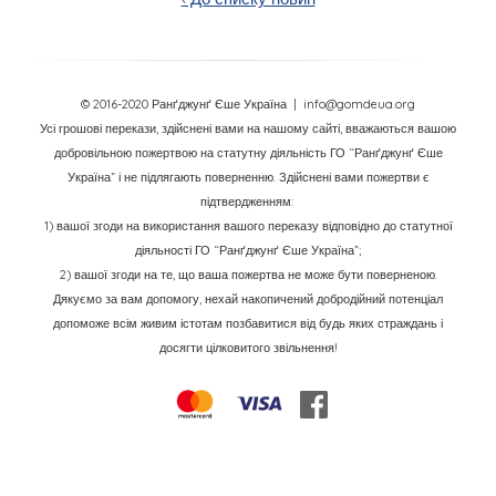
© 2016-2020 Ранґджунґ Єше Україна
| info@gomdeua.org
Усі грошові перекази, здійснені вами на нашому сайті, вважаються вашою
добровільною пожертвою на статутну діяльність ГО “Ранґджунґ Єше
Україна” і не підлягають поверненню. Здійснені вами пожертви є
підтвердженням:
1) вашої згоди на використання вашого переказу відповідно до статутної
діяльності ГО “Ранґджунґ Єше Україна”;
2) вашої згоди на те, що ваша пожертва не може бути поверненою.
Дякуємо за вам допомогу, нехай накопичений добродійний потенціал
допоможе всім живим істотам позбавитися від будь яких страждань і
досягти цілковитого звільнення!