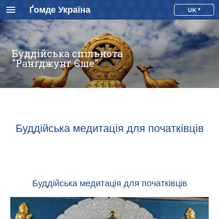
Ґомде Україна
UK
Буддійська спільнота
"Ранґджунґ Єше"
Буддійська медитація для початківців
Буддійська медитація для початківців