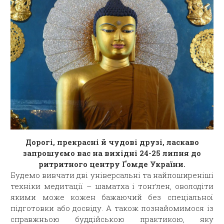
Дорогі, прекрасні й чудові друзі, ласкаво
запрошуємо вас на вихідні 24-25 липня до
ритритного центру Ґомде України.
Будемо вивчати дві універсальні та найпоширеніші
техніки медитації – шаматха і тонґлен, оволодіти
якими може кожен бажаючий без спеціальної
підготовки або досвіду. А також познайомимося із
справжньою буддійською практикою, яку