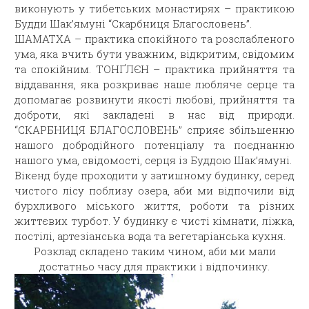
виконують у тибетських монастирях – практикою
Будди Шак’ямуні “Скарбниця Благословень”.
ШАМАТХА – практика спокійного та розслабленого
ума, яка вчить бути уважним, відкритим, свідомим
та спокійним. ТОНҐЛЄН – практика прийняття та
віддавання, яка розкриває наше любляче серце та
допомагає розвинути якості любові, прийняття та
доброти, які закладені в нас від природи.
“СКАРБНИЦЯ БЛАГОСЛОВЕНЬ” сприяє збільшенню
нашого добродійного потенціалу та поєднанню
нашого ума, свідомості, серця із Буддою Шак’ямуні.
Вікенд буде проходити у затишному будинку, серед
чистого лісу поблизу озера, аби ми відпочили від
бурхливого міського життя, роботи та різних
життєвих турбот. У будинку є чисті кімнати, ліжка,
постілі, артезіанська вода та вегетаріанська кухня.
Розклад складено таким чином, аби ми мали
достатньо часу для практики і відпочинку.