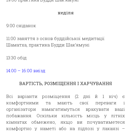
неділя
9:00 сніданок
11:00 заняття з основ буддійської медитації
Шаматха, практика Будди Шак’ямуні
13:30 обід
14:00 – 16:00 виїзд
ВАРТІСТЬ, РОЗМІЩЕННЯ І ХАРЧУВАННЯ
Всі варіанти розміщення (2 дні й 1 ніч) є
комфортними та мають свої переваги і
організатори намагатимуться врахувати ваші
побажання. Оскільки кількість місць у літніх
кімнатах обмежено, якщо ви почуватиметеся
комфортно у наметі або на підлозі у лаканзі –