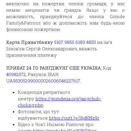
виключно на пожертви членів громади, у нас
немає меценатів чи ґрандів. Якщо у вас є
можливість, приєднуйтеся до членів Gomde
Family&Patrons або ж допоможіть нам будь-якою
фінансовою пожертвою.
Карта Приватбанку
5167 9855 6189 4833
на ім’я
Зінов’єв Сергій Олександрович, вкажіть
призначення платежу
ПРИВАТ 24
ГО РАНГДЖУНГ ЄШЕ УКРАЇНА
, Код
40982572
, Рахунок IBAN
UA953052990000026006046227617
.
Концепція ритритного
центру
https://gomdeua.org/jangchub-
choling.php
Фотозвіти, що тут
відбувається
https://cutt.ly/HgNNz9r
Відео з Чок’ї Ньїмою Рінпоче про
центр
https://youtu.be/5LwX3b71bxo