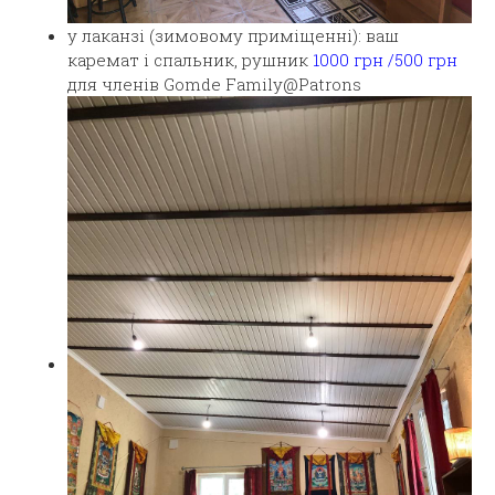
у лаканзі (зимовому приміщенні): ваш
каремат і спальник, рушник
1000 грн /500 грн
для членів Gomde Family@Patrons