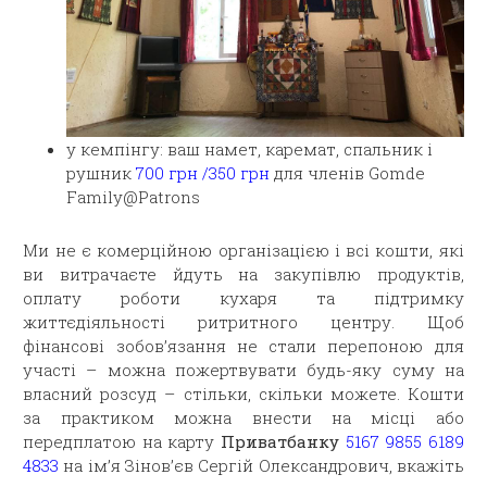
у кемпінгу: ваш намет, каремат, спальник і
рушник
700 грн /350 грн
для членів Gomde
Family@Patrons
Ми не є комерційною організацією і всі кошти, які
ви витрачаєте йдуть на закупівлю продуктів,
оплату роботи кухаря та підтримку
життєдіяльності ритритного центру. Щоб
фінансові зобов’язання не стали перепоною для
участі – можна пожертвувати будь-яку суму на
власний розсуд – стільки, скільки можете. Кошти
за практиком можна внести на місці або
передплатою на карту
Приватбанку
5167 9855 6189
4833
на ім’я Зінов’єв Сергій Олександрович, вкажіть