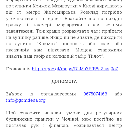
до зупинки Кримок. Маршрутки у Києві вирушають
від ст. метро Житомирська. Розклад потрібно
уточнювати в інтернет. Вважайте що на вихідні
зранку і ввечері маршрутки сюди вельми
завантажені. Тож краще розрахувати час і приїхати
на зупинку раніше. Якщо ви не знаєте, де виходити
на зупинці “Кримок” попросіть або водія або
пасажирів вам підказати. Місцеві старожили
знають наш табір як колишній табір “Пілот”.
Геолокація
https://goo.gl/maps/DLMu7FfB8d2nvq9o7
ДОПОМОГА
Зв’язок із організаторами
0675074168
або
info@gomdeua.org
Щоб створити належні умови для регулярних
буддийских практик у Чолінзі, нам постійно не
вистачає рук і фінансів. Розвивається центр