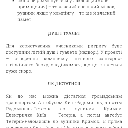
якщо ви розміщуєтеся у лаканзі (зимове
приміщення) – то власний спальний мішок,
рушник, якщо у кемпінґу – то ще й власний
намет.
ДУШ І ТУАЛЕТ
Для користування учасниками ритриту буде
доступний літній душ і туалети (надворі). У проекті
– створення комплексу літнього санітарно-
гігієнічного блоку, сподіваємося, що це станеться
дуже скоро.
ЯК ДІСТАТИСЯ
Як до нас можна дістатися громадським
транспортом. Автобусом Київ-Радомишль, а потім
Радомишль-Тетерів до зупинки Кримок.
Електричка Київ – Тетерів, а потім автобус
Тетерів-Радомишль до зупинки Кримок. Є пряма
маршрутка Київ-Городок (Радомишльського район)