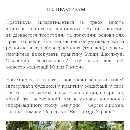
ПРО ПРАКТИКУМ
Практикум складатиметься із трьох занять
тривалістю півтори години кожне. На цих заняттях
ви дізнаєтеся теоретичні та практичні основи для
практики медитації, яка заспокоює ум (шаматха) та
розвиває нашу добросердечність (тонґлен), а також
навчитеся виконувати практику Будди Шак’ямуні
“Скарбниця благословень”, яку склав видатний
майстер медитації Міпам Рінпоче.
Насамперед, ці заняття покликані навчити людей
інтегрувати буддійську практику медитації у своє
життя і тим самим плекати спокійний, відкритий,
ясний та задоволений ум в умовах нищівного
інформаційного тиску. Ведучий – Сергій Зінов’єв,
голова громади “Ранґджунґ Єше Ґомде Україна”.