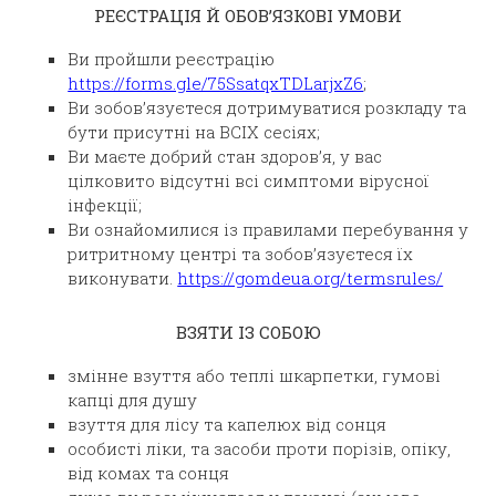
РЕЄСТРАЦІЯ Й ОБОВ’ЯЗКОВІ УМОВИ
Ви пройшли реєстрацію
https://forms.gle/75SsatqxTDLarjxZ6
;
Ви зобов’язуєтеся дотримуватися розкладу та
бути присутні на ВСІХ сесіях;
Ви маєте добрий стан здоров’я, у вас
цілковито відсутні всі симптоми вірусної
інфекції;
Ви ознайомилися із правилами перебування у
ритритному центрі та зобов’язуєтеся їх
виконувати.
https://gomdeua.org/termsrules/
ВЗЯТИ ІЗ СОБОЮ
змінне взуття або теплі шкарпетки, гумові
капці для душу
взуття для лісу та капелюх від сонця
особисті ліки, та засоби проти порізів, опіку,
від комах та сонця