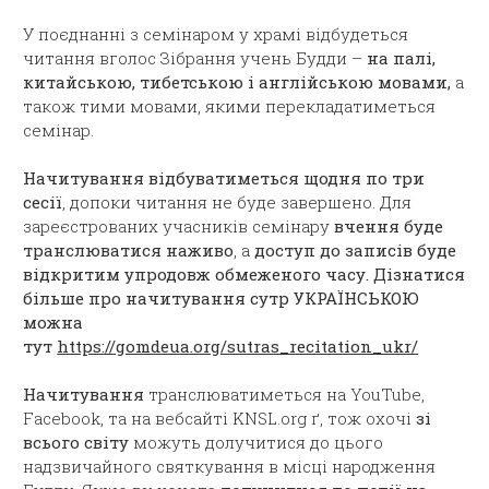
У поєднанні з семінаром у храмі відбудеться
читання вголос Зібрання учень Будди –
на палі,
китайською, тибетською і англійською мовами,
а
також тими мовами, якими перекладатиметься
семінар.
Начитування відбуватиметься щодня по
три
сесії
, допоки читання не буде завершено. Для
зареєстрованих учасників семінару
вчення буде
транслюватися наживо
, а
доступ до записів буде
відкритим упродовж обмеженого часу. Дізнатися
більше про начитування сутр УКРАЇНСЬКОЮ
можна
тут
https://gomdeua.org/sutras_recitation_ukr/
Начитування
транслюватиметься на YouTube,
Facebook, та на вебсайті KNSL.org ґ, тож охочі
зі
всього світу
можуть долучитися до цього
надзвичайного святкування в місці народження