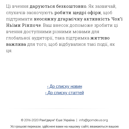
Ці вчення
даруються безкоштовно.
Як зазвичай,
слухачів заохочують
робити щедрі офіри
, щоб
підтримати
неосяжну дгармічну активність Чок’ї
Ньїми Рінпоче
. Ваш внесок допоможе зробити ці
вчення доступними різними мовами для
глобальної аудиторії, така підтримка
життєво
важлива
для того, щоб відбувалися такі події, як
ця.
‹ До списку новин
‹ До списку статтей
© 2016-2020 Ранґджунґ Єше Україна
| info@gomdeua.org
Усі грошові перекази, здійснені вами на нашому сайті, вважаються вашою