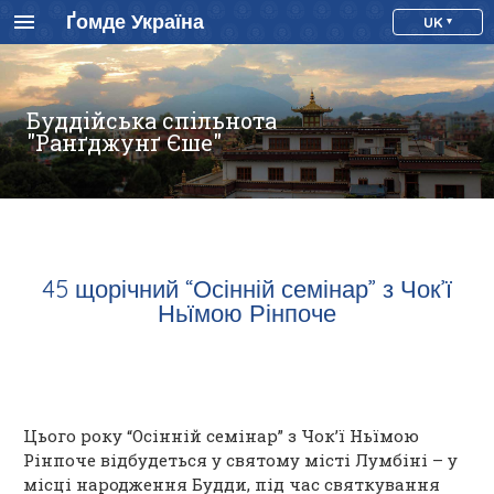
Ґомде Україна
UK
Буддійська спільнота
"Ранґджунґ Єше"
45 щорічний “Осінній семінар” з Чок’ї
Ньїмою Рінпоче
Цього року “Осінній семінар” з Чок’ї Ньїмою
Рінпоче відбудеться у святому місті Лумбіні – у
місці народження Будди, під час святкування