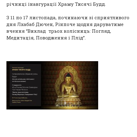
річниці інавгурації Храму Тисячі Будд.
З 11 по 17 листопада, починаючи зі сприятливого
дня Лхабаб Дючен, Рінпоче щодня даруватиме
вчення “Виклад трьох колісниць: Погляд,
Медитація, Поводження і Плід”.