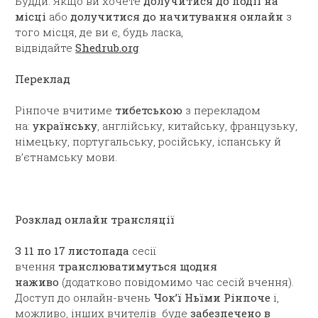
Будди. Якщо ви хочете
долучитися до події на
місці
або
долучитися до начитування онлайн
з
того місця, де ви є, будь ласка,
відвідайте
Shedrub.org
Переклад
Рінпоче вчитиме
тибетською
з перекладом
на:
українську
, англійську, китайську, французьку,
німецьку, португальську, російську, іспанську й
в’єтнамську мови.
Розклад онлайн трансляції
З 11 по 17 листопада
сесії
вчення
транслюватимуться щодня
наживо
(додатково повідомимо час сесій вчення).
Доступ до онлайн-вчень
Чок’ї Ньїми Рінпоче
і,
можливо, інших вчителів буде
забезпечено в