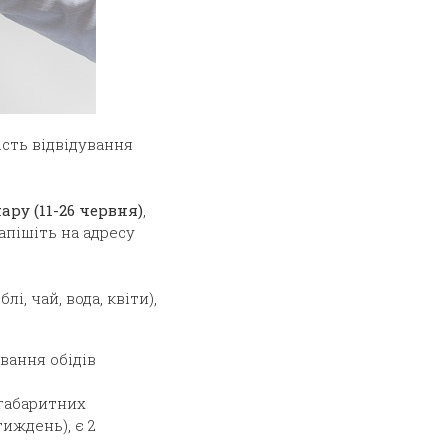
сть відвідування
ру (11-26 червня)
,
апішіть на адресу
і, чай, вода, квіти),
вання обідів
огабаритних
тиждень), є 2