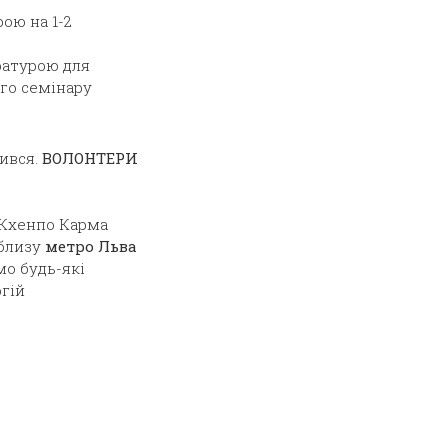
ою на 1-2
ратурою для
ого семінару
ився.
ВОЛОНТЕРИ
я Кхенпо Карма
облизу
метро Льва
мо будь-які
ргій