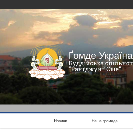
Ґомде Україна
Буддійська спільнот
"Ранґджунґ Єше"
Новини
Наша громада