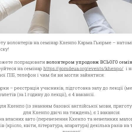
ту волонтерів на семінар Кхенпо Карма Гьюрме – натомі
ску!
можете попрацювати
волонтером
упродовж ВСЬОГО семіна
руйтеся на семінар
https://gomdeua.org/events/khenpo/
і н
вої ПІБ, телефон і чим би ви могли зайнятися:
рки – реєстрація учасників, підготовка залу до лекції (мебл
летів (за 1 годину до лекції), є 4 вакансії.
для Кхенпо (із знанням базової англійської мови, приготу
для Кхенпо двічі на тиждень), є 1 вакансія.
 на власних авто (перевезення Кхенпо та невеликих мал
в (крісло, квіти, література, апаратура) декілька разів на 
вакансії.