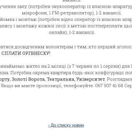
учення залу (потрібен звукооператор із власною апаратур
мікрофони, 1 FM-ретранслятор), 1-2 вакансії.
йомка і монтаж (потрібен відео оператор із власною апа
апису і монтажу кожної сесії з метою постпереплати ць
онлайн), 1-2 вакансії.
ватися досвідченим волонтерам і тим, хто перший зголос
 СПЛАТИ ОРГВНЕСКУ!
наймемо житло на 2 місяці (з 7 червня по 1 серпня) дл
іна. Потрібна окрема квартира будь-якої конфігурації п
рту, Золоті Ворота, Театральна, Університет
. Розглядає
 Якщо ви маєте пропозиції, телефонуйте: 067 507 41 68 Се
‹ До списку новин