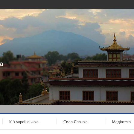
а
108 українською
Сила Спокою
Медіатека