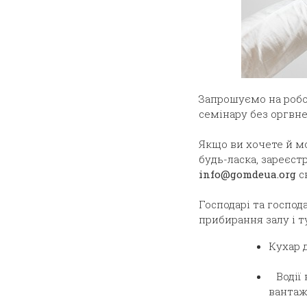
Запрошуємо на робо
семінару без оргвне
Якщо ви хочете й 
будь-ласка, зареєст
info@gomdeua.org
с
Господарі та господа
прибирання залу і туа
Кухар 
Водії
вантажі