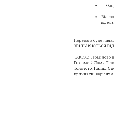
Озв
Відеоз
відеоз
Перевага буде нада
ЗВІЛЬНЯЮТЬСЯ ВІД
ТАКОЖ: Терміново ви
Гьюрме й Лами Тенз
Толстого, Палац Спо
прийнятні варіанти.