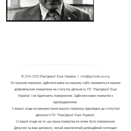
© 2016-2020 Ранґджунґ Єше Україна
| info@gomdeua.org
Усі грошові перекази, здійснені вами на нашому сайті, вважаються вашою
добровільною пожертвою на статутну діяльність ГО “Ранґджунґ Єше
Україна” і не підлягають поверненню. Здійснені вами пожертви є
підтвердженням:
1) вашої згоди на використання вашого переказу відповідно до статутної
діяльності ГО “Ранґджунґ Єше Україна”;
2) вашої згоди на те, що ваша пожертва не може бути поверненою.
Дякуємо за вам допомогу, нехай накопичений добродійний потенціал