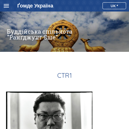
Ґомде Україна
UK
Буддійська спільнота
"Ранґджунґ Єше"
CTR1