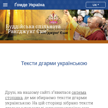
Ґомде Україна
UK
Буддійська спільнота
"Ранґджунґ Єше"
Тексти дгарми українською
Друзі, на нашому сайті з”явилася
окрема
сторінка
, де ми збираємо тексти дгарми
українською. На цій сторінці зібрано тексти