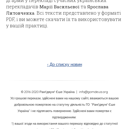
дгарми у перекладі сучасних українських
перекладачів
та
Марії Васильєвої
Ярослава
. Всі тексти представлено у форматі
Литовченка
PDF, і ви можете скачати їх та використовувати
у вашій практиці.
‹ До списку новин
© 2016-2020 Ранґджунґ Єше Україна
| info@gomdeua.org
Усі грошові перекази, здійснені вами на нашому сайті, вважаються вашою
добровільною пожертвою на статутну діяльність ГО “Ранґджунґ Єше
Україна” і не підлягають поверненню. Здійснені вами пожертви є
підтвердженням:
1) вашої згоди на використання вашого переказу відповідно до статутної