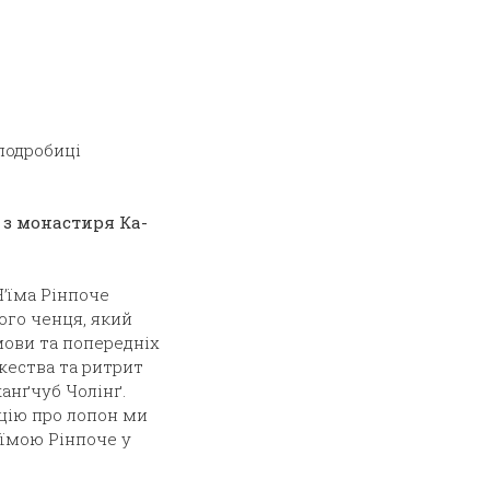
 подробиці
 з монастиря Ка-
Н’їма Рінпоче
ого ченця, який
мови та попередніх
жества та ритрит
жанґчуб Чолінґ.
цію про лопон ми
’їмою Рінпоче у