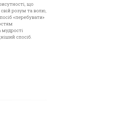
рисутності, що
свій розум та волю,
спосіб «перебувати»
остям
а мудрості
ніший спосіб.