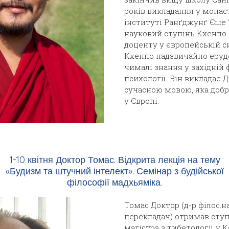
років викладання у монас
інституті Ранґджунґ Єше 
науковий ступінь Кхенпо 
доценту у європейській си
Кхенпо надзвичайно еруд
чималі знання у західній 
психології. Він викладає
сучасною мовою, яка доб
у Європі.
1-10 квітня Доктор Томас. Відкрита лекція на тему
«Будизм та штучний інтелект». Семінар з будійської
філософії мадхьяміка.
Томас Доктор (д-р філос.н
перекладач) отримав ступ
магістра з тибетології у