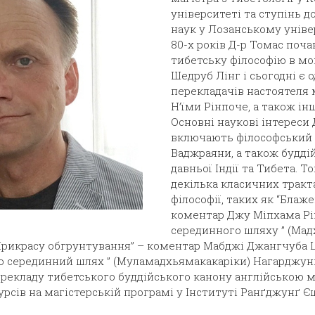
університеті та ступінь д
наук у Лозанському уніве
80-х років Д-р Томас поч
тибетську філософію в мо
Шедруб Лінг і сьогодні є 
перекладачів настоятеля 
Н’їми Рінпоче, а також ін
Основні наукові інтереси 
включають філософський 
Ваджраяни, а також будді
давньої Індії та Тибета. 
декілька класичних тракта
філософії, таких як “Блаж
коментар Джу Міпхама Рі
серединного шляху ” (Мад
рикрасу обгрунтування” – коментар Мабджі Джангчуба 
о серединний шлях ” (Муламадхьямакакаріки) Нагарджун
перекладу тибетського буддійського канону англійською 
урсів на магістерській програмі у Інституті Ранґджунґ 