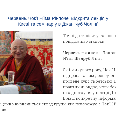
Червень. Чок’ї Н’їма Рінпоче. Відкрита лекція у
Києві та семінар у в Джанґчуб Чолінґ
Точні дати візиту та інші
повідомимо згодом/
Червень – липень. Лопон
Н
’їнг Шедруб Лінг.
Як і минулого року, Чок’ї 
відправляє нам досвідчен
проведе курс тибетської 
практик ньондро, йоги бо
вихідного дня у центрі Д
Більш конкретну інформа
щойно визначиться склад групи, яка подорожує з Чок’ї Н
пою.