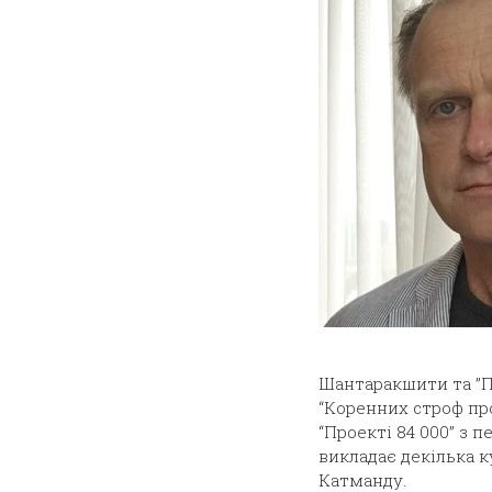
Шантаракшити та ”П
“Коренних строф пр
“Проекті 84 000” з 
викладає декілька к
Катманду.