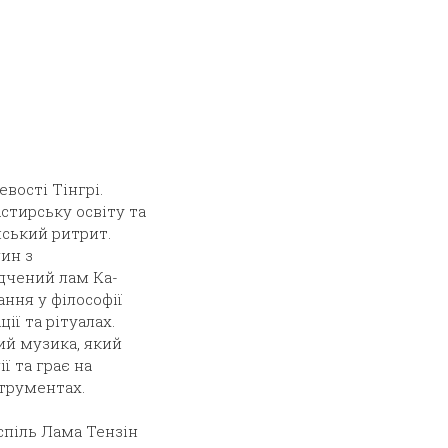
евості Тінгрі.
стирську освіту та
мський ритрит.
дин з
дчений лам Ка-
ання у філософії
ії та рітуалах.
ий музика, який
ї та грає на
трументах.
спіль Лама Тензін