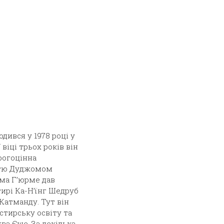
дився у 1978 році у
 віці трьох років він
рогоцінна
істю Дуджомом
рма Г’юрме дав
тирі Ка-Н’їнг Шедруб
 Катманду. Тут він
тирську освіту та
ва Єше. За декілька