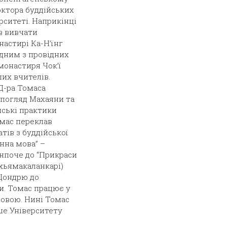
октора буддійських
рситеті. Наприкінці
ав вивчати
настирі Ка-Н’їнг
одним з провідних
монастиря Чок’ї
ших вчителів.
Д-ра Томаса
погляд Махаяни та
йські практики
Томас переклав
тів з буддійської
енна мова” –
нпоче до “Прикраси
хьямакаланкарі)
Цондрю до
и. Томас працює у
мовою. Нині Томас
Єше Університету