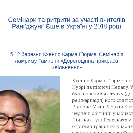
Семінари та ритрити за участі вчителів
Ранґджунґ Єше в Україні у 2018 році
5-12 березня Кхенпо Карма Г’юрме. Семінар з
ламриму Гампопи «Дорогоцінна прикраса
Звільнення»
Кхенпо Карма Г’юрме наро
Нубрі на півночі Непалу. У
був пізнаний як тулку (до
реінкарнація) його свят
Рінпоче. У віці 9 років Ка
чернечі обітниці у монас
Лінг на ступі Бодханатх у
отримав традиційну монас
закінчив вищу школу Санг