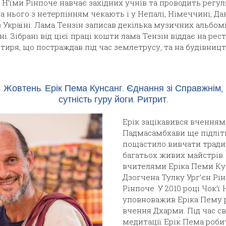
 Н’їми Рінпоче навчає західних учнів та проводить регул
На нього з нетерпінням чекають і у Непалі, Німеччині, Данії,
, в Україні. Лама Тензін записав декілька музичних альбо
і. Зібрані від цієї праці кошти лама Тензін віддає на ре
иря, що постраждав під час землетрусу, та на будівницт
Жовтень. Ерік Пема Кунсанг. Єднання зі Справжнім,
сутність гуру йоги. Ритрит.
Ерік зацікавився вченням
Падмасамбхави ще підліт
пощастило вивчати традиц
багатьох живих майстрів
вчителями Еріка Пеми Ку
Дзогчена Тулку Ург’єн Рін
Рінпоче. У 2010 році Чок’ї
уповноважив Еріка Пему
вчення Дхарми. Під час св
медитації Ерік Пема роби