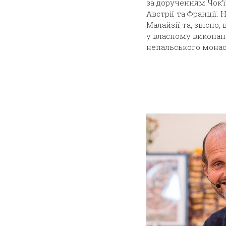
за дорученням Чок’ї
Австрії та Франції. 
Малайзії та, звісно
у власному виконанн
непальського монаст