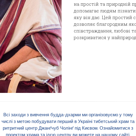
на простій та природній п
допомагає людям пізнати 
яку він дає. Цей простий 
дозволяє благородним як
співстраждання, любові т
розкриватися у найприрод
Всі заходи з вивчення будда-дхарми ми організовуємо у тому
числі з метою побудувати перший в Україні тибетський храм та
ритритний центр Джанґчуб Чолінґ під Києвом. Ознайомитися з
проектом храма та ідєю центру ви можете на нашому сайті.