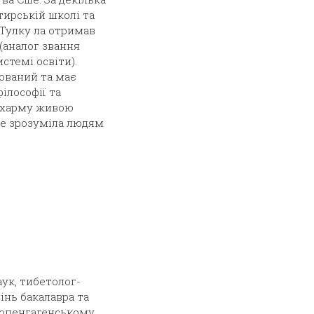
тирській школі та
Тулку ла отримав
(аналог звання
стемі освіти).
ований та має
філософії та
 Дхарму живою
ре зрозуміла людям
аук, тибетолог-
інь бакалавра та
 Копенгагенському