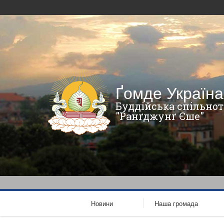
Ґомде Україна
Буддійська спільнот
"Ранґджунґ Єше"
Новини
Наша громада