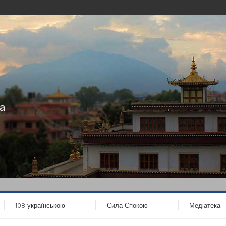
а
108 українською
Сила Спокою
Медіатека