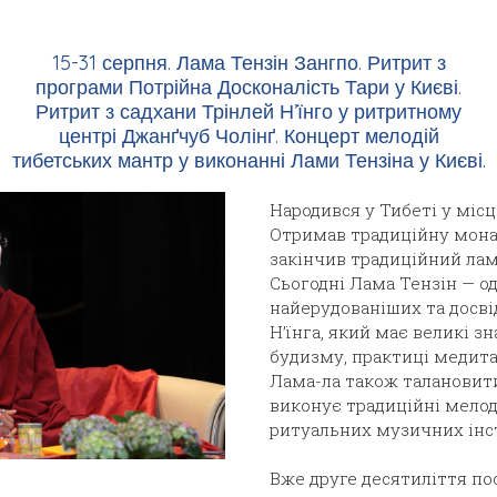
15-31 серпня. Лама Тензін Зангпо. Ритрит з
програми Потрійна Досконалість Тари у Києві.
Ритрит з садхани Трінлей Н’їнго у ритритному
центрі Джанґчуб Чолінґ. Концерт мелодій
тибетських мантр у виконанні Лами Тензіна у Києві.
Народився у Тибеті у місц
Отримав традиційну мона
закінчив традиційний ла
Сьогодні Лама Тензін — о
найерудованіших та досві
Н’їнга, який має великі зн
будизму, практиці медитац
Лама-ла також талановит
виконує традиційні мелоді
ритуальних музичних інс
Вже друге десятиліття по