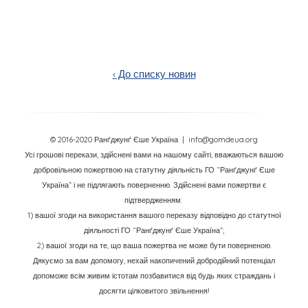
‹ До списку новин
© 2016-2020 Ранґджунґ Єше Україна
| info@gomdeua.org
Усі грошові перекази, здійснені вами на нашому сайті, вважаються вашою
добровільною пожертвою на статутну діяльність ГО “Ранґджунґ Єше
Україна” і не підлягають поверненню. Здійснені вами пожертви є
підтвердженням:
1) вашої згоди на використання вашого переказу відповідно до статутної
діяльності ГО “Ранґджунґ Єше Україна”;
2) вашої згоди на те, що ваша пожертва не може бути поверненою.
Дякуємо за вам допомогу, нехай накопичений добродійний потенціал
допоможе всім живим істотам позбавитися від будь яких страждань і
досягти цілковитого звільнення!