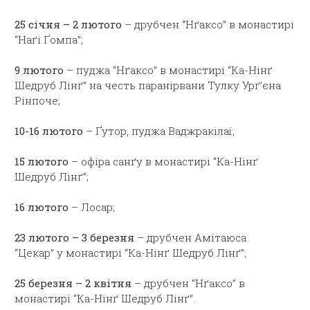
25 січня – 2 лютого
– друбчен “Нґаксо” в монастирі
“Наґі Ґомпа”;
9 лютого
– пуджа “Нґаксо” в монастирі “Ка-Нінґ
Шедруб Лінґ” на честь паранірвани Тулку Урґ’єна
Рінпоче;
10-16 лютого
– Ґутор, пуджа Ваджракілаї;
15 лютого
– офіра санґу в монастирі “Ка-Нінґ
Шедруб Лінґ”;
16 лютого
– Лосар;
23 лютого – 3 березня
– друбчен Амітаюса
“Цекар” у монастирі “Ка-Нінґ Шедруб Лінґ”;
25 березня – 2 квітня
– друбчен “Нґаксо” в
монастирі “Ка-Нінґ Шедруб Лінґ”.