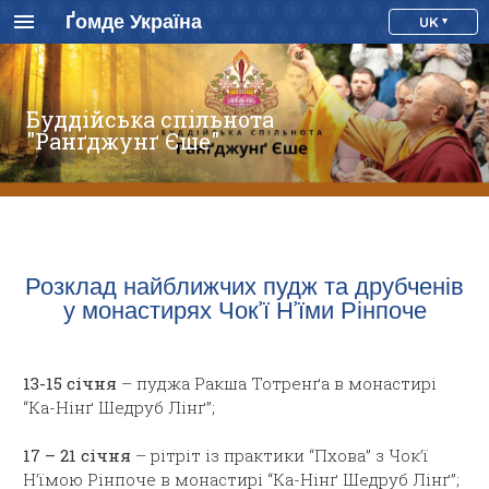
Ґомде Україна
UK
Буддійська спільнота
"Ранґджунґ Єше"
Розклад найближчих пудж та друбченів
у монастирях Чок’ї Н’їми Рінпоче
13-15 січня
– пуджа Ракша Тотренґа в монастирі
“Ка-Нінґ Шедруб Лінґ”;
17 – 21 січня
– рітріт із практики “Пхова” з Чок’ї
Н’їмою Рінпоче в монастирі “Ка-Нінґ Шедруб Лінґ”;