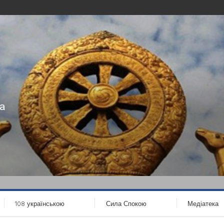
а
108 українською
Сила Спокою
Медіатека