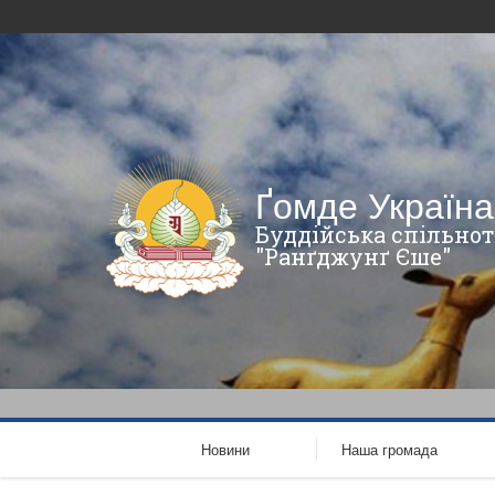
Ґомде Україна
Буддійська спільнот
"Ранґджунґ Єше"
Новини
Наша громада