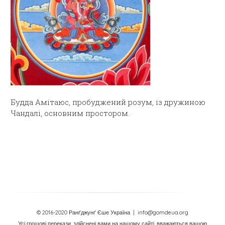
Будда Амітаюс, пробуджений розум, із дружиною
Чандалі, основним простором.
© 2016-2020 Ранґджунґ Єше Україна
| info@gomdeua.org
Усі грошові перекази, здійснені вами на нашому сайті, вважаються вашою