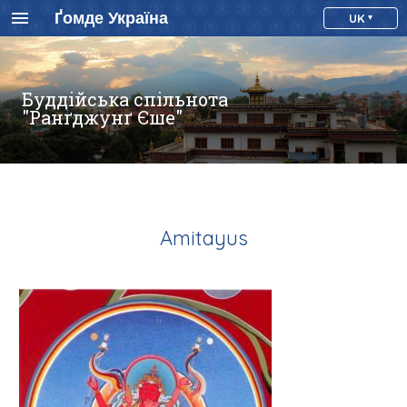
Ґомде Україна
UK
Буддійська спільнота
"Ранґджунґ Єше"
Amitayus